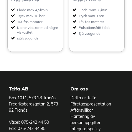
Flöde max 4,5l/min
Flöde max 3 l/min
Tryck max 18 bar
Tryck max 9 bar
1/3-fas motorer
1/3-fas motorer
Klarar vätskor med högre
Pulsationsfritt flöde
viskositet
Självsugande
självsugande
Telfa AB
Om oss
Box 1011, 573 28 Tranås
Detta är Telfa
Fredriksbergsgatan 2, 573
Företagspresentation
92 Tranås
Affärsvillkor
Hantering av
Växel: 075-242 44 50
personuppgifter
Fax: 075-242 44 95
Integritetspolicy