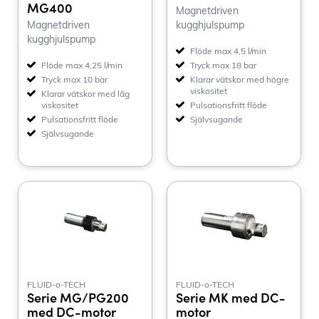
MG400
Magnetdriven
Magnetdriven
kugghjulspump
kugghjulspump
Flöde max 4,5 l/min
Flöde max 4,25 l/min
Tryck max 18 bar
Tryck max 10 bar
Klarar vätskor med högre
viskositet
Klarar vätskor med låg
viskositet
Pulsationsfritt flöde
Pulsationsfritt flöde
Självsugande
Självsugande
FLUID-o-TECH
FLUID-o-TECH
Serie MG/PG200
Serie MK med DC-
med DC-motor
motor