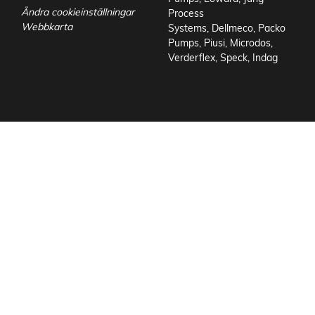
Ändra cookieinställningar
Process
Webbkarta
Systems
,
Dellmeco
,
Packo
Pumps
,
Piusi
,
Microdos
,
Verderflex
,
Speck
,
Indag