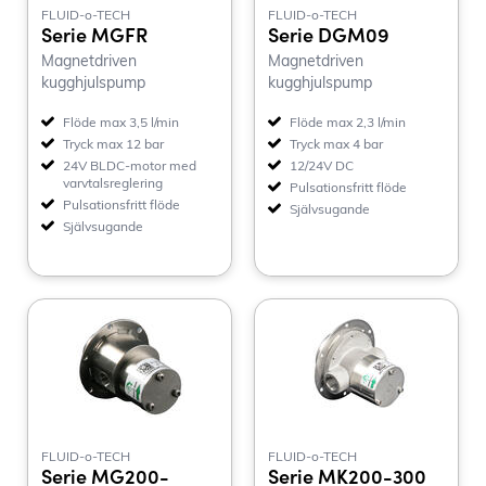
FLUID-o-TECH
FLUID-o-TECH
Serie MGFR
Serie DGM09
Magnetdriven
Magnetdriven
kugghjulspump
kugghjulspump
Flöde max 3,5 l/min
Flöde max 2,3 l/min
Tryck max 12 bar
Tryck max 4 bar
24V BLDC-motor med
12/24V DC
varvtalsreglering
Pulsationsfritt flöde
Pulsationsfritt flöde
Självsugande
Självsugande
FLUID-o-TECH
FLUID-o-TECH
Serie MG200-
Serie MK200-300