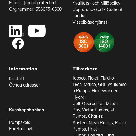
E-post:
[email protected]
Kvalitets- och Miljöpolicy
Org.nummer: 556675-0500
Uppförandekod - Code of
conduct
Visselblåsartjänst
Information
Tillverkare
Jabsco
,
Flojet
,
Fluid-o-
Kontakt
Tech
,
Marco
,
GRI
,
Williamso
Övriga adresser
n Pumps
,
Flux
,
Wanner
Hydra-
Cell
,
Oberdorfer
,
Milton
Kunskapsbanken
Roy
,
Victor Pumps
,
M
Pumps
,
Charles
Pumpskola
Austen
,
Nova Rotors
,
Pacer
Företagsnytt
Pumps
,
Price
Pumps
,
Lowara
,
Jung