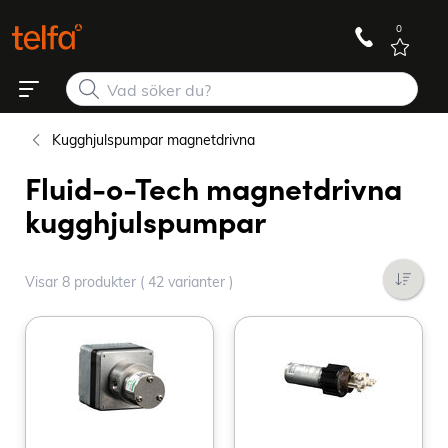
0
Kugghjulspumpar magnetdrivna
Fluid-o-Tech magnetdrivna
kugghjulspumpar
Visar 8 produkter ( 42 varianter )