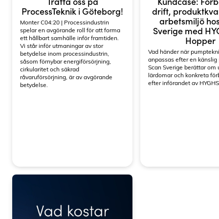
Träffa oss på
Kundcase: Förb
ProcessTeknik i Göteborg!
drift, produktkva
arbetsmiljö ho
Monter C04:20 | Processindustrin
Sverige med H
spelar en avgörande roll för att forma
ett hållbart samhälle inför framtiden.
Hopper
Vi står inför utmaningar av stor
Vad händer när pumptekn
betydelse inom processindustrin,
anpassas efter en känslig
såsom förnybar energiförsörjning,
Scan Sverige berättar om
cirkularitet och säkrad
lärdomar och konkreta för
råvaruförsörjning, är av avgörande
efter införandet av HYGH
betydelse.