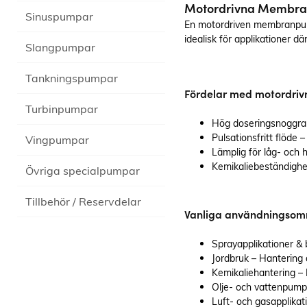
och vidare i processen. D
Motordrivna Membran
Sinuspumpar
typen av pumpar har myc
En motordriven membranpump 
noggrannhet och med fle
idealisk för applikationer dä
Slangpumpar
membran i serie ger de et
princip pulsationsfritt flöd
är en fördel vid
Tankningspumpar
sprayapplikationer som o
Fördelar med motordr
för brännare eller
Turbinpumpar
jordbruksapplikationer.
Hög doseringsnoggran
Membranpumpar används
Pulsationsfritt flöde 
Vingpumpar
för att pumpa kemikalier, 
Lämplig för låg- och 
vatten eller luft i olika ind
Kemikaliebeständighe
Övriga specialpumpar
och kommersiella tillämpn
Tillbehör / Reservdelar
Vanliga användningsom
Sprayapplikationer & 
Jordbruk – Hantering
Kemikaliehantering –
Olje- och vattenpumpa
Luft- och gasapplikati