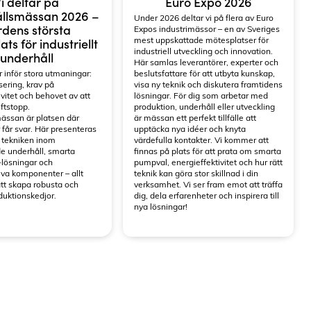
i deltar på
Euro Expo 2026
llsmässan 2026 –
Under 2026 deltar vi på flera av Euro
dens största
Expos industrimässor – en av Sveriges
mest uppskattade mötesplatser för
ts för industriellt
industriell utveckling och innovation.
underhåll
Här samlas leverantörer, experter och
r inför stora utmaningar:
beslutsfattare för att utbyta kunskap,
sering, krav på
visa ny teknik och diskutera framtidens
ivitet och behovet av att
lösningar. För dig som arbetar med
ftstopp.
produktion, underhåll eller utveckling
ässan är platsen där
är mässan ett perfekt tillfälle att
 får svar. Här presenteras
upptäcka nya idéer och knyta
 tekniken inom
värdefulla kontakter. Vi kommer att
e underhåll, smarta
finnas på plats för att prata om smarta
-lösningar och
pumpval, energieffektivitet och hur rätt
iva komponenter – allt
teknik kan göra stor skillnad i din
tt skapa robusta och
verksamhet. Vi ser fram emot att träffa
duktionskedjor.
dig, dela erfarenheter och inspirera till
nya lösningar!