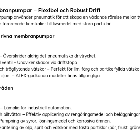
branpumpar – Flexibel och Robust Drift
pump använder pneumatik för att skapa en växlande rörelse mellan två
 förorenade kemikalier till livsmedel med stora partiklar.
tsdrivna membranpumpar
 – Överskrider aldrig det pneumatiska drivtrycket.
ventil – Undviker skador vid driftstopp.
ch trögflytande vätskor – Perfekt för lim, färg och partikelfyllda vätsko
miljöer – ATEX-godkända modeller finns tillgängliga.
råden
– Lämplig för industriell automation.
h biltvättar – Effektiv applicering av rengöringsmedel och beläggninga
 Pumpning av syror, lösningsmedel och korrosiva ämnen.
antering av olja, sprit och vätskor med fasta partiklar (bär, frukt, grön