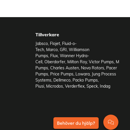
Tillverkare
Jabsco
,
Flojet
,
Fluid-o-
Tech
,
Marco
,
GRI
,
Williamson
Pumps
,
Flux
,
Wanner Hydra-
Cell
,
Oberdorfer
,
Milton Roy
,
Victor Pumps
,
M
Pumps
,
Charles Austen
,
Nova Rotors
,
Pacer
Pumps
,
Price Pumps
,
Lowara
,
Jung Process
Systems
,
Dellmeco
,
Packo Pumps
,
Piusi
,
Microdos
,
Verderflex
,
Speck
,
Indag
Behöver du hjälp?