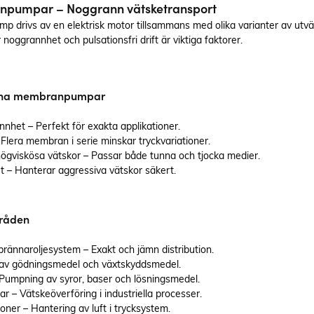
en här
Tryckluftsdrivna membranpumpar
pumpar – Noggrann vätsketransport
ket hög
ger aldrig högre tryck än det
drivs av en elektrisk motor tillsammans med olika varianter av utväxli
ra
pneumatiska drivtrycket och de
r noggrannhet och pulsationsfri drift är viktiga faktorer.
t i
kan oftast köras mot stängd
e vilket
ventil utan att skadas.
Tryckluftsdrivna membranpumpar
ljepump
används ofta för transport av allt
ivna membranpumpar
från förorenade kemikalier till
livsmedel med stora fasta bitar
nhet – Perfekt för exakta applikationer.
 ofta
av exempelvis bär, frukt eller
– Flera membran i serie minskar tryckvariationer.
olja,
grönsaker.
högviskösa vätskor – Passar både tunna och tjocka medier.
ustriella
t – Hanterar aggressiva vätskor säkert.
ingar.
råden
brännaroljesystem – Exakt och jämn distribution.
 av gödningsmedel och växtskyddsmedel.
 Pumpning av syror, baser och lösningsmedel.
r – Vätskeöverföring i industriella processer.
oner – Hantering av luft i trycksystem.