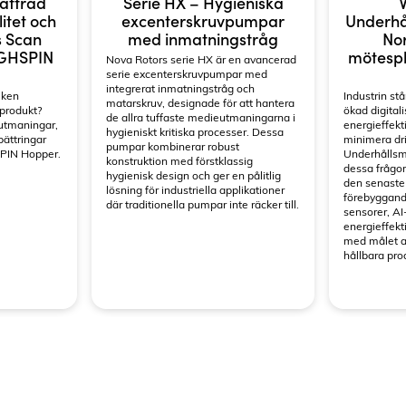
Serie HX – Hygieniska
ättrad
V
excenterskruvpumpar
litet och
Underhå
med inmatningstråg
s Scan
Nor
YGHSPIN
mötespla
Nova Rotors serie HX är en avancerad
serie excenterskruvpumpar med
integrerat inmatningstråg och
iken
Industrin stå
matarskruv, designade för att hantera
 produkt?
ökad digitali
de allra tuffaste medieutmaningarna i
 utmaningar,
energieffekt
hygieniskt kritiska processer. Dessa
bättringar
minimera dri
pumpar kombinerar robust
SPIN Hopper.
Underhållsm
konstruktion med förstklassig
dessa frågor
hygienisk design och ger en pålitlig
den senaste
lösning för industriella applikationer
förebyggand
där traditionella pumpar inte räcker till.
sensorer, AI
energieffekt
med målet a
hållbara pro