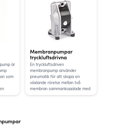
Membranpumpar
tryckluftsdrivna
pump är
En tryckluftsdriven
pump
membranpump använder
ran som
pneumatik för att skapa en
växlande rörelse mellan två
en
membran sammankopplade med
växling.
en gemensam axel. Respektive
inskar
membran har en egen
huset
pumpkammare med backventiler
a
för inlopp och utlopp. De båda
tlopp
pumpsidorna suger och trycker
anpumpar
pumpen
växelvis vätskan genom pumpen.