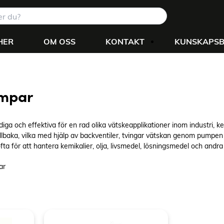
HER
OM OSS
KONTAKT
KUNSKAPS
mpar
och effektiva för en rad olika vätskeapplikationer inom industri, kemi
lbaka, vilka med hjälp av backventiler, tvingar vätskan genom pumpen o
för att hantera kemikalier, olja, livsmedel, lösningsmedel och andra
ar