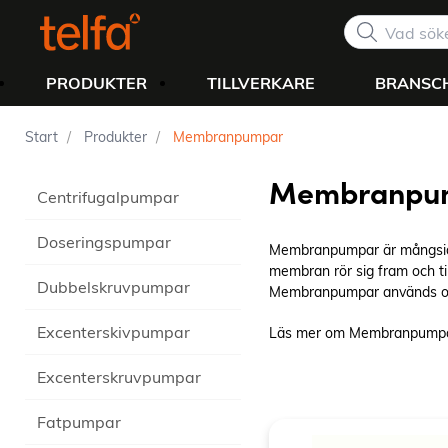
PRODUKTER
TILLVERKARE
BRANSC
Start
Produkter
Membranpumpar
Membranpu
Centrifugalpumpar
Doseringspumpar
Membranpumpar är mångsidiga 
membran rör sig fram och til
Dubbelskruvpumpar
Membranpumpar används ofta 
Excenterskivpumpar
Läs mer om Membranpump
Excenterskruvpumpar
Fatpumpar