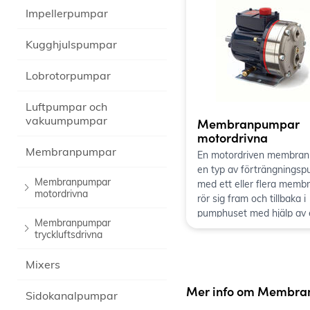
Impellerpumpar
Kugghjulspumpar
Lobrotorpumpar
Luftpumpar och
vakuumpumpar
Membranpumpar
motordrivna
Membranpumpar
En motordriven membran
en typ av förträngnings
Membranpumpar
med ett eller flera memb
motordrivna
rör sig fram och tillbaka i
pumphuset med hjälp av 
Membranpumpar
motor och varianter på ut
tryckluftsdrivna
När membranet rör sig m
och ökar volymen i pump
Mixers
och med hjälp av inbyggd
backventiler på in- och u
Mer info om Membr
Sidokanalpumpar
tvingas vätskan genom 