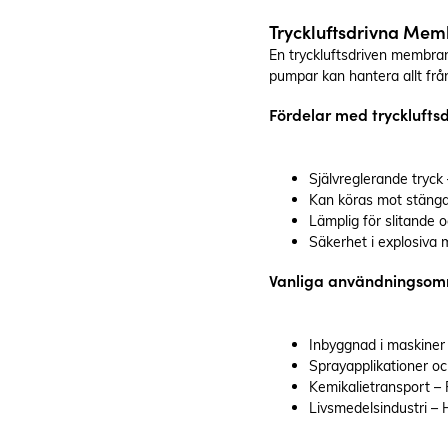
Tryckluftsdrivna Mem
En tryckluftsdriven membran
pumpar kan hantera allt från
Fördelar med tryckluf
Självreglerande tryck
Kan köras mot stängd 
Lämplig för slitande o
Säkerhet i explosiva 
Vanliga användningsom
Inbyggnad i maskiner 
Sprayapplikationer oc
Kemikalietransport –
Livsmedelsindustri – H