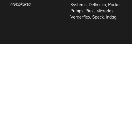
Webbkarta
Systems
,
Dellmeco
,
Packo
Pumps
,
Piusi
,
Microdos
,
Verderflex
,
Speck
,
Indag