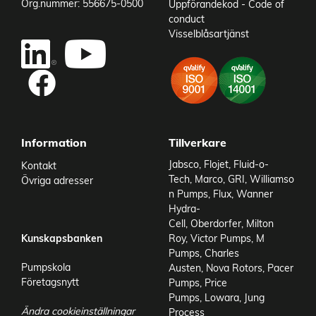
Org.nummer: 556675-0500
Uppförandekod - Code of
conduct
Visselblåsartjänst
Information
Tillverkare
Jabsco
,
Flojet
,
Fluid-o-
Kontakt
Tech
,
Marco
,
GRI
,
Williamso
Övriga adresser
n Pumps
,
Flux
,
Wanner
Hydra-
Cell
,
Oberdorfer
,
Milton
Kunskapsbanken
Roy
,
Victor Pumps
,
M
Pumps
,
Charles
Pumpskola
Austen
,
Nova Rotors
,
Pacer
Företagsnytt
Pumps
,
Price
Pumps
,
Lowara
,
Jung
Ändra cookieinställningar
Process