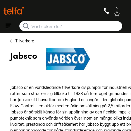
0
Tillverkare
Jabsco
Jabsco är en världsledande tillverkare av pumpar för industriell 
rötter som sträcker sig tillbaka till 1938 då företaget grundades i
har Jabsco sitt huvudkontor i England och ingår i den globala 
Flow Control – en aktör med en årlig omsättning på 2,5 miljarder
Jabsco är särskilt kända för sin uppfinning av den flexibla impel
pumpteknik som används världen över inom en mängd olika indus
kvalitet, prestanda och driftsäkerhet har Jabsco byggt upp ett br
pumpar anpassade för både standardiserade och krävande appli