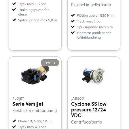
Tryck max 1,6 bar
Flexibel impellerpump
Tankningspump för
diesel
Flöden upp till 520 l/min
Självsugande max 5,0 m
Tryck max 3 bar
Självsugande max 5 m
Hanterar partiklar och
luftinblandning
NYHET
FLOJET
JABSCO
Serie VersiJet
Cyclone SS low
pressure 12/24
Elektrisk membranpump
VDC
Flöde 13,2- 22,7 l/min
Centrifugalpump
Tryck max 4,8 bar