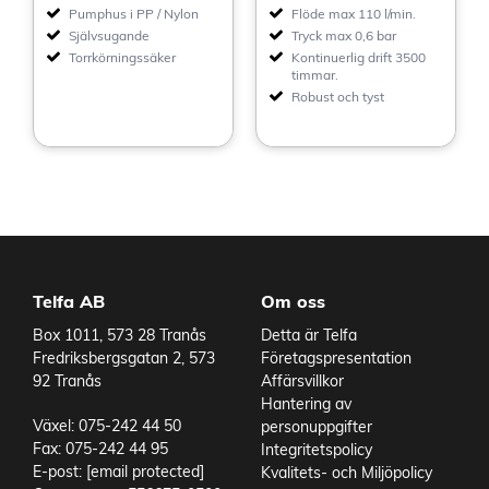
Pumphus i PP / Nylon
Flöde max 110 l/min.
Självsugande
Tryck max 0,6 bar
Torrkörningssäker
Kontinuerlig drift 3500
timmar.
Robust och tyst
Telfa AB
Om oss
Box 1011, 573 28 Tranås
Detta är Telfa
Fredriksbergsgatan 2, 573
Företagspresentation
92 Tranås
Affärsvillkor
Hantering av
Växel: 075-242 44 50
personuppgifter
Fax: 075-242 44 95
Integritetspolicy
E-post:
[email protected]
Kvalitets- och Miljöpolicy