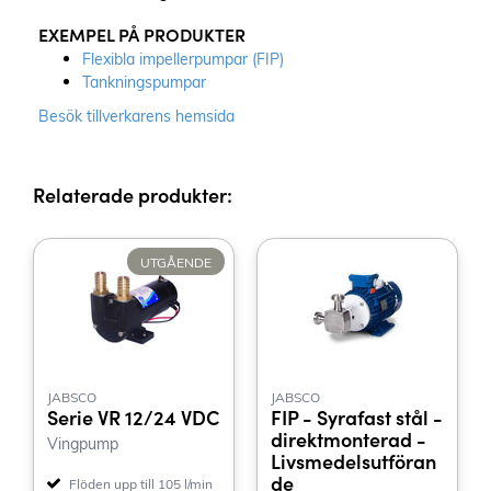
EXEMPEL PÅ PRODUKTER
Flexibla impellerpumpar (FIP)
Tankningspumpar
Besök tillverkarens hemsida
Relaterade produkter:
UTGÅENDE
JABSCO
JABSCO
Serie VR 12/24 VDC
FIP - Syrafast stål -
direktmonterad -
Vingpump
Livsmedelsutföran
de
Flöden upp till 105 l/min