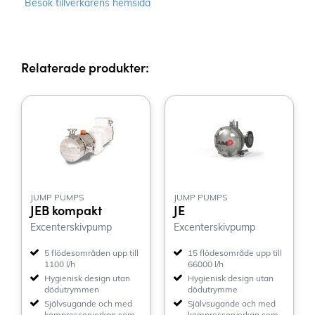
Besök tillverkarens hemsida
Relaterade produkter:
JUMP PUMPS
JUMP PUMPS
JEB kompakt
JE
Excenterskivpump
Excenterskivpump
5 flödesområden upp till
15 flödesområde upp till
1100 l/h
66000 l/h
Hygienisk design utan
Hygienisk design utan
dödutrymmen
dödutrymme
Självsugande och med
Självsugande och med
kompressorverkan som
kompressorverkan som