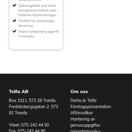
Självsugande och med
kompressorverkan som
tömmer tryckledningen
Perfekt för start/stopp-
dosering
Klarar torrkörning upp till
5 minuter
Telfa AB
Om oss
Box 1011, 573 28 Tranås
Detta är Telfa
Fredriksbergsgatan 2, 573
Företagspresentation
92 Tranås
Affärsvillkor
Hantering av
Växel: 075-242 44 50
personuppgifter
Fax: 075-242 44 95
Integritetspolicy