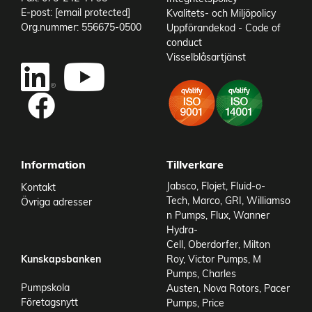
E-post:
[email protected]
Kvalitets- och Miljöpolicy
Org.nummer: 556675-0500
Uppförandekod - Code of
conduct
Visselblåsartjänst
Information
Tillverkare
Jabsco
,
Flojet
,
Fluid-o-
Kontakt
Tech
,
Marco
,
GRI
,
Williamso
Övriga adresser
n Pumps
,
Flux
,
Wanner
Hydra-
Cell
,
Oberdorfer
,
Milton
Kunskapsbanken
Roy
,
Victor Pumps
,
M
Pumps
,
Charles
Pumpskola
Austen
,
Nova Rotors
,
Pacer
Företagsnytt
Pumps
,
Price