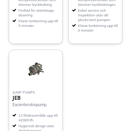
tömmer tryckledning
tömmer tryckledningen
Perfekt för start/stopp-
Enkel service och
dosering
inspektion utan att
plocka bort pumpen
Klarar torrkörning upp till
5 minuter
Klarar torrkörning upp till
5 minuter
JUMP PUMPS
JEB
Excenterskivpump
12 flödesområde upp till
42000 l/h
Hygienisk design utan
dödutrymmen