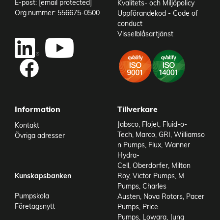
E-post:
[email protected]
Kvalitets- och Miljöpolicy
IP-klass
IP52
Org.nummer: 556675-0500
Uppförandekod - Code of
Vikt
0,9 kg
conduct
Visselblåsartjänst
Add to existing cart row
Add as new cart row
Information
Tillverkare
Jabsco
,
Flojet
,
Fluid-o-
Kontakt
Tech
,
Marco
,
GRI
,
Williamso
Övriga adresser
n Pumps
,
Flux
,
Wanner
Hydra-
Cell
,
Oberdorfer
,
Milton
Kunskapsbanken
Roy
,
Victor Pumps
,
M
Pumps
,
Charles
Pumpskola
Austen
,
Nova Rotors
,
Pacer
Företagsnytt
Pumps
,
Price
Pumps
,
Lowara
,
Jung