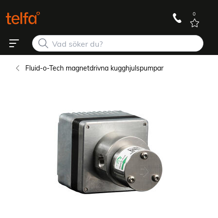
0
Fluid-o-Tech magnetdrivna kugghjulspumpar