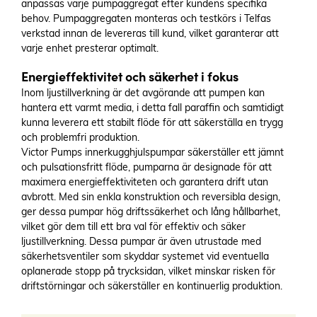
anpassas varje pumpaggregat efter kundens specifika
behov. Pumpaggregaten monteras och testkörs i Telfas
verkstad innan de levereras till kund, vilket garanterar att
varje enhet presterar optimalt.
Energieffektivitet och säkerhet i fokus
Inom ljustillverkning är det avgörande att pumpen kan
hantera ett varmt media, i detta fall paraffin och samtidigt
kunna leverera ett stabilt flöde för att säkerställa en trygg
och problemfri produktion.
Victor Pumps innerkugghjulspumpar säkerställer ett jämnt
och pulsationsfritt flöde, pumparna är designade för att
maximera energieffektiviteten och garantera drift utan
avbrott. Med sin enkla konstruktion och reversibla design,
ger dessa pumpar hög driftssäkerhet och lång hållbarhet,
vilket gör dem till ett bra val för effektiv och säker
ljustillverkning. Dessa pumpar är även utrustade med
säkerhetsventiler som skyddar systemet vid eventuella
oplanerade stopp på trycksidan, vilket minskar risken för
driftstörningar och säkerställer en kontinuerlig produktion.