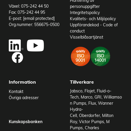
Hantering av
Växel: 075-242 44 50
personuppgifter
Fax: 075-242 44 95
Integritetspolicy
E-post:
[email protected]
Kvalitets- och Miljöpolicy
Org.nummer: 556675-0500
Uppförandekod - Code of
conduct
Visselblåsartjänst
Information
Tillverkare
Jabsco
,
Flojet
,
Fluid-o-
Kontakt
Tech
,
Marco
,
GRI
,
Williamso
Övriga adresser
n Pumps
,
Flux
,
Wanner
Hydra-
Cell
,
Oberdorfer
,
Milton
Kunskapsbanken
Roy
,
Victor Pumps
,
M
Pumps
,
Charles