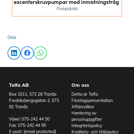
excenterskruvpumpar med inmatningstråg
Pumpskola
Dela
Telfa AB
Om oss
Box 1011, 573 28 Tranås
Detta är Telfa
Fredriksbergsgatan 2, 573
Företagspresentation
92 Tranås
Affärsvillkor
Hantering av
Växel: 075-242 44 50
personuppgifter
Fax: 075-242 44 95
Integritetspolicy
E-post:
[email protected]
Kvalitets- och Miljöpolicy