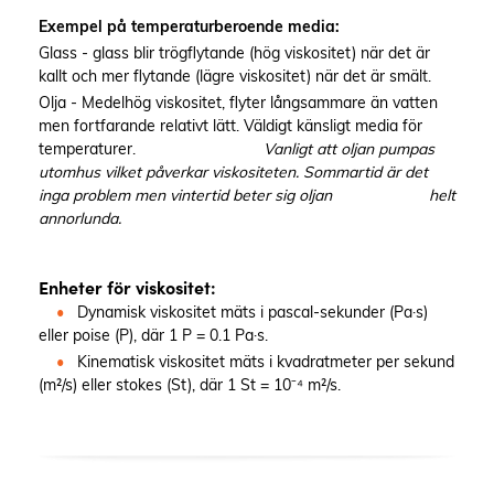
Exempel på temperaturberoende media:
Glass - glass blir trögflytande (hög viskositet) när det är
kallt och mer flytande (lägre viskositet) när det är smält.
Olja - Medelhög viskositet, flyter långsammare än vatten
men fortfarande relativt lätt. V
äldigt känsligt media för
temperaturer.
Vanligt att oljan pumpas
utomhus vilket påverkar viskositeten. Sommartid är det
inga problem men vintertid beter sig oljan helt
annorlunda.
Enheter för viskositet:
•
Dynamisk viskositet mäts i pascal-sekunder (Pa·s)
eller poise (P), där 1 P = 0.1 Pa·s.
•
Kinematisk viskositet mäts i kvadratmeter per sekund
(m²/s) eller stokes (St), där 1 St = 10⁻⁴ m²/s.