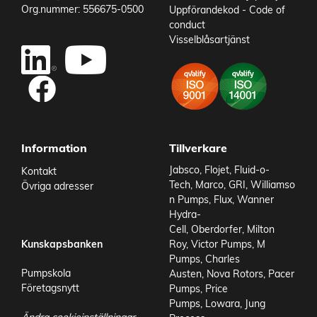
Org.nummer: 556675-0500
Uppförandekod - Code of
conduct
Visselblåsartjänst
Information
Tillverkare
Jabsco
,
Flojet
,
Fluid-o-
Kontakt
Tech
,
Marco
,
GRI
,
Williamso
Övriga adresser
n Pumps
,
Flux
,
Wanner
Hydra-
Cell
,
Oberdorfer
,
Milton
Kunskapsbanken
Roy
,
Victor Pumps
,
M
Pumps
,
Charles
Pumpskola
Austen
,
Nova Rotors
,
Pacer
Företagsnytt
Pumps
,
Price
Pumps
,
Lowara
,
Jung
Ändra cookieinställningar