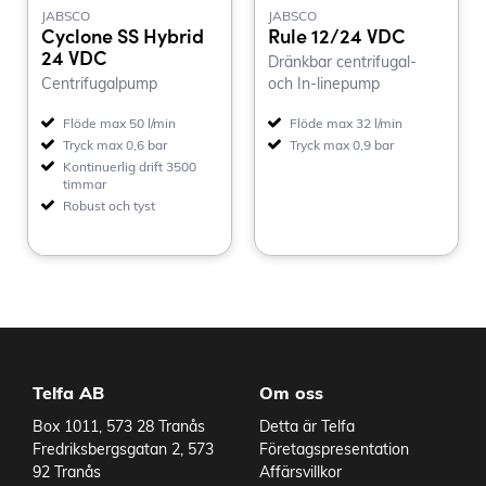
JABSCO
JABSCO
Cyclone SS Hybrid
Rule 12/24 VDC
24 VDC
Dränkbar centrifugal-
Centrifugalpump
och In-linepump
Flöde max 50 l/min
Flöde max 32 l/min
Tryck max 0,6 bar
Tryck max 0,9 bar
Kontinuerlig drift 3500
timmar
Robust och tyst
Telfa AB
Om oss
Box 1011, 573 28 Tranås
Detta är Telfa
Fredriksbergsgatan 2, 573
Företagspresentation
92 Tranås
Affärsvillkor