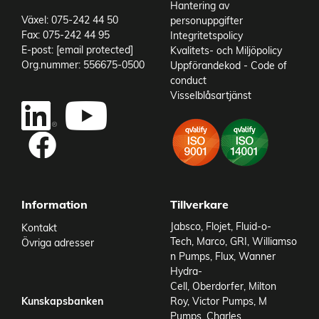
Hantering av
Växel: 075-242 44 50
personuppgifter
Fax: 075-242 44 95
Integritetspolicy
E-post:
[email protected]
Kvalitets- och Miljöpolicy
Org.nummer: 556675-0500
Uppförandekod - Code of
conduct
Visselblåsartjänst
Information
Tillverkare
Jabsco
,
Flojet
,
Fluid-o-
Kontakt
Tech
,
Marco
,
GRI
,
Williamso
Övriga adresser
n Pumps
,
Flux
,
Wanner
Hydra-
Cell
,
Oberdorfer
,
Milton
Kunskapsbanken
Roy
,
Victor Pumps
,
M
Pumps
,
Charles