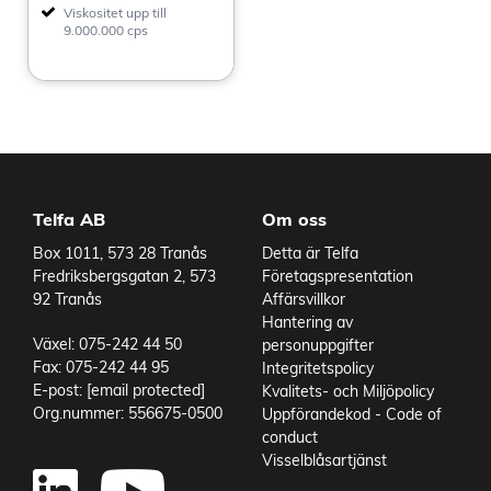
Viskositet upp till
9.000.000 cps
Telfa AB
Om oss
Box 1011, 573 28 Tranås
Detta är Telfa
Fredriksbergsgatan 2, 573
Företagspresentation
92 Tranås
Affärsvillkor
Hantering av
Växel: 075-242 44 50
personuppgifter
Fax: 075-242 44 95
Integritetspolicy
E-post:
[email protected]
Kvalitets- och Miljöpolicy
Org.nummer: 556675-0500
Uppförandekod - Code of
conduct
Visselblåsartjänst