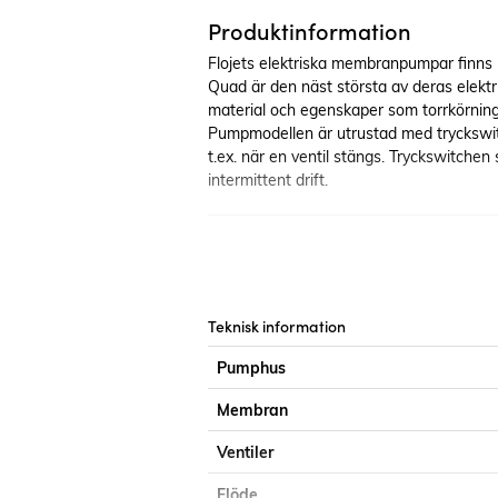
Produktinformation
Flojets elektriska membranpumpar finns i
Quad är den näst största av deras elek
material och egenskaper som torrkörning
Pumpmodellen är utrustad med tryckswitch
t.ex. när en ventil stängs. Tryckswitche
intermittent drift.
Teknisk information
Pumphus
Membran
Ventiler
Flöde