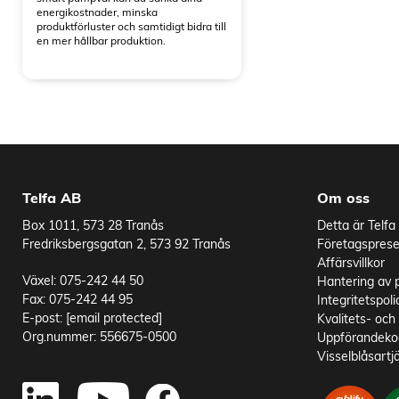
energikostnader, minska
produktförluster och samtidigt bidra till
en mer hållbar produktion.
Telfa AB
Om oss
Box 1011, 573 28 Tranås
Detta är Telfa
Fredriksbergsgatan 2, 573 92 Tranås
Företagsprese
Affärsvillkor
Växel: 075-242 44 50
Hantering av 
Fax: 075-242 44 95
Integritetspoli
E-post:
[email protected]
Kvalitets- och 
Org.nummer: 556675-0500
Uppförandekod
Visselblåsartj