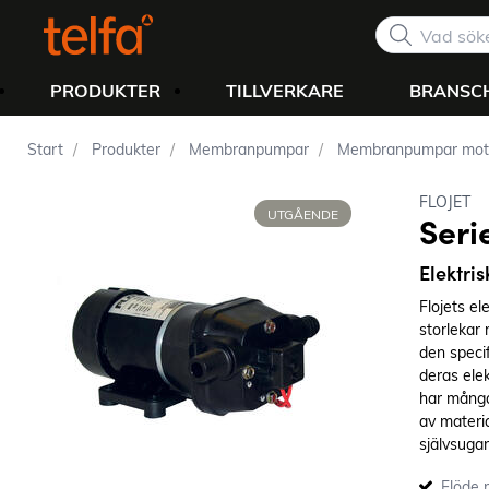
PRODUKTER
TILLVERKARE
BRANSC
Start
Produkter
Membranpumpar
Membranpumpar moto
FLOJET
UTGÅENDE
Seri
Elektr
Flojets el
storlekar
den specif
deras ele
har många
av materi
självsuga
ger ett j
Flöde 