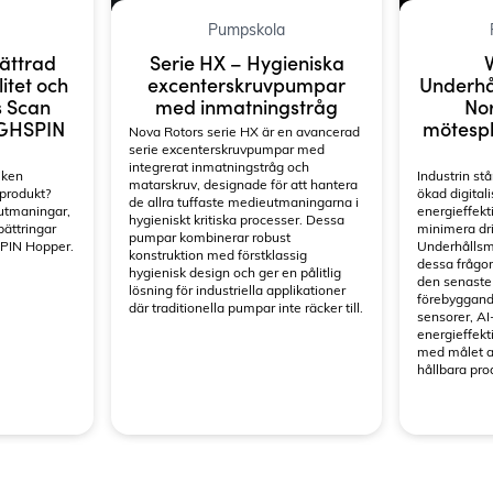
Pumpskola
Serie HX – Hygieniska
ättrad
V
excenterskruvpumpar
litet och
Underhå
med inmatningstråg
s Scan
Nor
YGHSPIN
mötespla
Nova Rotors serie HX är en avancerad
serie excenterskruvpumpar med
integrerat inmatningstråg och
iken
Industrin stå
matarskruv, designade för att hantera
 produkt?
ökad digitali
de allra tuffaste medieutmaningarna i
 utmaningar,
energieffekt
hygieniskt kritiska processer. Dessa
bättringar
minimera dri
pumpar kombinerar robust
SPIN Hopper.
Underhållsm
konstruktion med förstklassig
dessa frågor
hygienisk design och ger en pålitlig
den senaste
lösning för industriella applikationer
förebyggand
där traditionella pumpar inte räcker till.
sensorer, AI
energieffekt
med målet a
hållbara pro