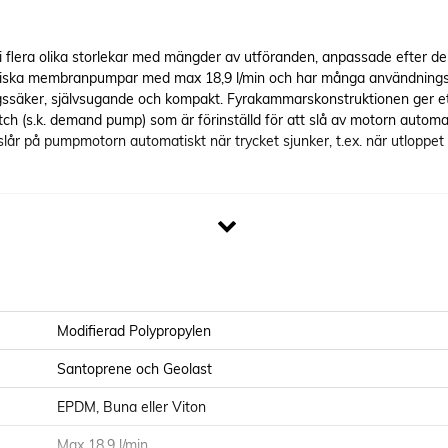
 flera olika storlekar med mängder av utföranden, anpassade efter den
triska membranpumpar med max 18,9 l/min och har många användningso
ssäker, självsugande och kompakt. Fyrakammarskonstruktionen ger ett
 (s.k. demand pump) som är förinställd för att slå av motorn automatis
n slår på pumpmotorn automatiskt när trycket sjunker, t.ex. när utlopp
Modifierad Polypropylen
Santoprene och Geolast
EPDM, Buna eller Viton
Max 18,9 l/min