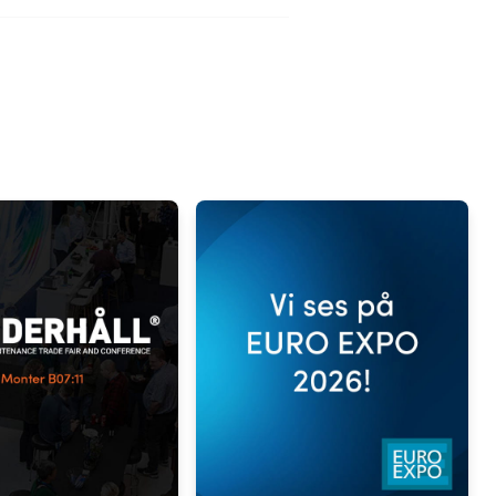
ig mot ventilen
genom utlopps-
 ur pumpen