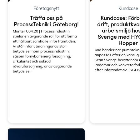
Företagsnytt
Kundcase
Träffa oss på
Kundcase: Förb
ProcessTeknik i Göteborg!
drift, produktkva
arbetsmiljö ho
Monter C04:20 | Processindustrin
Sverige med H
spelar en avgörande roll för att forma
ett hållbart samhälle inför framtiden.
Hopper
Vi står inför utmaningar av stor
Vad händer när pumptekn
betydelse inom processindustrin,
anpassas efter en känslig
såsom förnybar energiförsörjning,
Scan Sverige berättar om
cirkularitet och säkrad
lärdomar och konkreta för
råvaruförsörjning, är av avgörande
efter införandet av HYGH
betydelse.