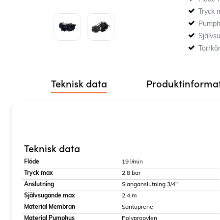
utrustad 
förinställ
Tryck 
tryck har 
Pumph
Självs
Torrkö
Teknisk data
Produktinforma
Teknisk data
Flöde
19 l/min
Tryck max
2,8 bar
Anslutning
Slanganslutning 3/4"
Självsugande max
2,4 m
Material Membran
Santoprene
Material Pumphus
Polypropylen