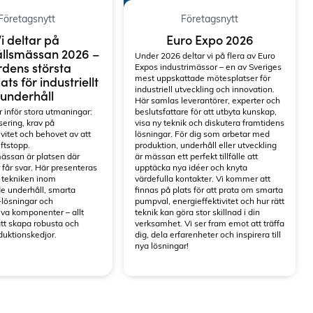
Företagsnytt
Företagsnytt
i deltar på
Euro Expo 2026
llsmässan 2026 –
Under 2026 deltar vi på flera av Euro
dens största
Expos industrimässor – en av Sveriges
mest uppskattade mötesplatser för
ts för industriellt
industriell utveckling och innovation.
underhåll
Här samlas leverantörer, experter och
r inför stora utmaningar:
beslutsfattare för att utbyta kunskap,
sering, krav på
visa ny teknik och diskutera framtidens
ivitet och behovet av att
lösningar. För dig som arbetar med
ftstopp.
produktion, underhåll eller utveckling
ässan är platsen där
är mässan ett perfekt tillfälle att
 får svar. Här presenteras
upptäcka nya idéer och knyta
 tekniken inom
värdefulla kontakter. Vi kommer att
e underhåll, smarta
finnas på plats för att prata om smarta
-lösningar och
pumpval, energieffektivitet och hur rätt
iva komponenter – allt
teknik kan göra stor skillnad i din
tt skapa robusta och
verksamhet. Vi ser fram emot att träffa
duktionskedjor.
dig, dela erfarenheter och inspirera till
nya lösningar!