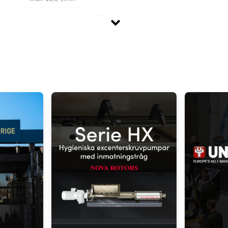
Vätskan sugs in genom sug-
När kolven rör s
anslutningen och sugventilen
trycks vätskan 
Min +4 °C / max +54 °C
när kolven rör sig från ventilen
ventilen och ut
Max 3,1 bar switch, 2,8 bar rek. max normaltryck
Ca 2,4 m
12, 24 V DC alt. 230 V AC
Ca 2-3 kg beroende på modell
Snabbkoppling för 1/2" alt. 3/4" rak slangnippel
d to existing cart row
Add as new cart row