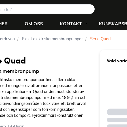
HER
OM OSS
KONTAKT
KUNSKAPS
rdrivna
Flojet elektriska membranpumpar
Serie Quad
e Quad
Vald vari
isk membranpump
ektriska membranpumpar finns i flera olika
 med mängder av utföranden, anpassade efter
ika applikationen. Quad är den näst största av
ktriska membranpumpar med max 18,9 l/min och
 användningsområden tack vare ett brett urval
al och egenskaper som torrkörningssäker,
nde och kompakt. Fyrakammarskonstruktionen
ämnt, högt flöde och tyst gång. Pumpmodellen är
max 18,9 l/min