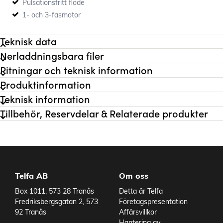
Pulsationsfritt flöde
1- och 3-fasmotor
Teknisk data
Nerladdningsbara filer
Flöde max
520 l/h
Ritningar och teknisk information
Tryck max
12 bar
Produktinformation
Anslutning
GAS Invändig 3/8"
Teknisk information
Flödeskurva
A-A
Systemtryck max
20 bar
Tillbehör, Reservdelar & Relaterade produkter
Bypass
Nej
Material Pumphus
SS 303
Material Pumpkammare
Grafit
Material Rotor
SS 303
Material Tätningar
Nitril
Telfa AB
Om oss
Material Vingar
Grafit
Varianter
Varvtal
1450 rpm
Box 1011, 573 28 Tranås
Detta är Telfa
Fredriksbergsgatan 2, 573
Företagspresentation
Temperaturområde till
70 °C
92 Tranås
Affärsvillkor
Vikt
2,1 kg
Hantering av