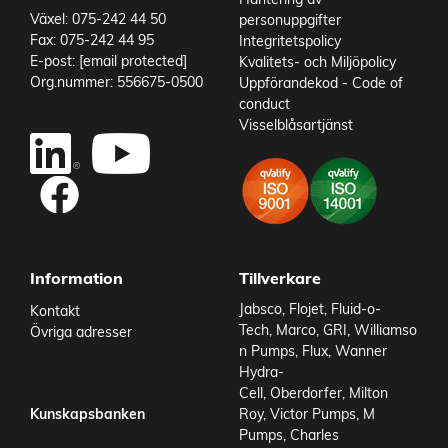
Växel: 075-242 44 50
personuppgifter
Fax: 075-242 44 95
Integritetspolicy
E-post:
[email protected]
Kvalitets- och Miljöpolicy
Org.nummer: 556675-0500
Uppförandekod - Code of
conduct
Visselblåsartjänst
Add to existing cart row
Add as new cart row
Information
Tillverkare
Jabsco
,
Flojet
,
Fluid-o-
Kontakt
Tech
,
Marco
,
GRI
,
Williamso
Övriga adresser
n Pumps
,
Flux
,
Wanner
Hydra-
Cell
,
Oberdorfer
,
Milton
Kunskapsbanken
Roy
,
Victor Pumps
,
M
Pumps
,
Charles