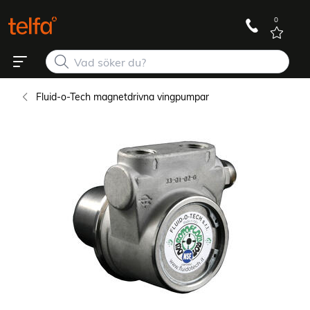
0
Fluid-o-Tech magnetdrivna vingpumpar