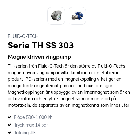
FLUID-O-TECH
Serie TH SS 303
Magnetdriven vingpump
TH-serien från Fluid-O-Tech är den större av Fluid-O-Techs
magnetdrivna vingpumpar vilka kombinerar en etablerad
produkt (PO-serien) med en magnetkoppling vilket ger en
mängd fördelar gentemot pumpar med axeltätningar.
Magnetkopplingen är uppbyggd av en innermagnet som är en
del av rotorn och en yttre magnet som är monterad på
motoraxeln, de separeras av en magnetkanna som innesluter
det pumpade mediat. Det ger en helt tät pump utan risk för
Flöde 500-1 000 l/h
läckande axeltätningar.
Tryck max 14 bar
Tätningslös