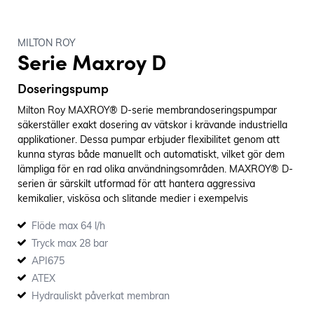
MILTON ROY
Serie Maxroy D
Doseringspump
Milton Roy MAXROY® D-serie membrandoseringspumpar
säkerställer exakt dosering av vätskor i krävande industriella
applikationer. Dessa pumpar erbjuder flexibilitet genom att
kunna styras både manuellt och automatiskt, vilket gör dem
lämpliga för en rad olika användningsområden. MAXROY® D-
serien är särskilt utformad för att hantera aggressiva
kemikalier, viskösa och slitande medier i exempelvis
kontinuerliga processer eller vid batchproduktion. Dess
Flöde max 64 l/h
robusta konstruktion gör den också perfekt för användning i
ATEX-miljöer där det ställs höga krav på säkerhet och
Tryck max 28 bar
prestanda.
API675
ATEX
Hydrauliskt påverkat membran