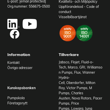
E-post:
[email protected]
Kvalitets- och Miljöpolicy
Temperaturområde media från
10 °C
Org.nummer: 556675-0500
Uppförandekod - Code of
Temperaturområde media till
50 °C
conduct
Omgivningstemperatur från
-10 °C
Visselblåsartjänst
Add to existing cart row
Omgivningstemperatur till
50 °C
IP-klass
IP55
Add as new cart row
Viskositet max
50 cP
Vikt
33 kg
Information
Tillverkare
Jabsco
,
Flojet
,
Fluid-o-
Kontakt
Tech
,
Marco
,
GRI
,
Williamso
Övriga adresser
n Pumps
,
Flux
,
Wanner
Hydra-
Cell
,
Oberdorfer
,
Milton
Kunskapsbanken
Roy
,
Victor Pumps
,
M
Pumps
,
Charles
Pumpskola
Austen
,
Nova Rotors
,
Pacer
Företagsnytt
Pumps
,
Price
Pumps
,
Lowara
,
Jung