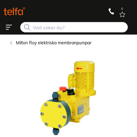
0
Milton Roy elektriska membranpumpar