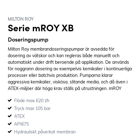
MILTON ROY
Serie mROY XB
Doseringspump
Milton Roy membrandoseringspumpar är avsedda för
dosering av vätskor och kan regleras både manuellt och
automatiskt under drift beroende på applikation. De används
för noggrann dosering av exempelvis kemikalier i kontinuerliga
processer eller batchvis produktion. Pumparna klarar
aggressiva kemikalier, viskösa, slitande media, och då även i
ATEX-miljöer där höga krav ställs på utrustningen. mROY
serien är framtagen för kontinuerliga drifter i tuffast tänkbara
Flöde max 620 l/h
miljö.
Tryck max 105 bar
ATEX
API675
Hydrauliskt påverkat membran