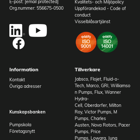
E-post:
[email protected]
Kvalitets- och Miljöpolicy
Varvtal
1000 rpm
Org.nummer: 556675-0500
Uppförandekod - Code of
Noggrannhet
1 %
conduct
Temperaturområde media från
10 °C
Visselblåsartjänst
Add to existing cart row
Temperaturområde media till
50 °C
Omgivningstemperatur från
-10 °C
Add as new cart row
Omgivningstemperatur till
50 °C
IP-klass
IP55
Viskositet max
500 cP
Vikt
49 kg
Information
Tillverkare
Jabsco
,
Flojet
,
Fluid-o-
Kontakt
Tech
,
Marco
,
GRI
,
Williamso
Övriga adresser
n Pumps
,
Flux
,
Wanner
Hydra-
Cell
,
Oberdorfer
,
Milton
Kunskapsbanken
Roy
,
Victor Pumps
,
M
Pumps
,
Charles
Pumpskola
Austen
,
Nova Rotors
,
Pacer
Företagsnytt
Pumps
,
Price
Pumps
,
Lowara
,
Jung