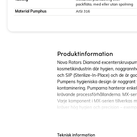
packfläta, med eller utan spolning
Material Pumphus
AISI 316
Produktinformation
Nova Rotors Diamond excenterskruvpumpar
kosmetikindustrin där hygien, noggrannhe
och SIP (Sterilize-In-Place) och de är 
Pumpens hygieniska design är noggrant fr
kontaminering. Pumparna hanterar enkelt 
krävande processförhållanderna. MX-seriern ä
Varje komponent i MX-serien tillverkas m
kräver hög hygien och precision – exempel
Fördelar:
Hygienisk design med fullständig dr
Certifierad enligt 3-A Standard 
Teknisk information