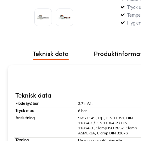
Tryck u
Temper
Hygien
Teknisk data
Produktinforma
Teknisk data
Flöde @2 bar
2,7 m³/h
Tryck max
6 bar
Anslutning
SMS 1145 , RJT, DIN 11851, DIN
11864-1 / DIN 11864-2 / DIN
11864-3 , Clamp ISO 2852, Clamp
ASME-3A, Clamp DIN 32676
Tätning
Mekanisk plantätning eller