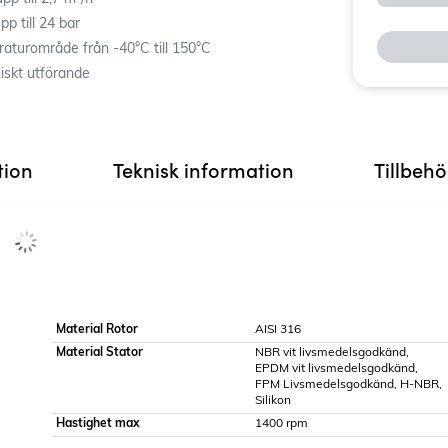
pp till 24 bar
aturområde från -40°C till 150°C
iskt utförande
tion
Teknisk information
Tillbeh
Material Rotor
AISI 316
Material Stator
NBR vit livsmedelsgodkänd,
EPDM vit livsmedelsgodkänd,
FPM Livsmedelsgodkänd, H-NBR,
Silikon
Hastighet max
1400 rpm