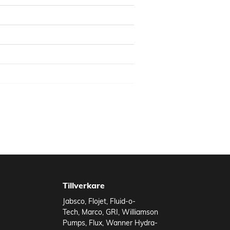
mpen och drivningen.
pplikation.
 kompakt
Tillverkare
r justerbar
Jabsco
,
Flojet
,
Fluid-o-
Tech
,
Marco
,
GRI
,
Williamson
Pumps
,
Flux
,
Wanner Hydra-
kel service