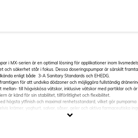
 i MX-serien är en optimal lösning för applikationer inom livsmedels-
t och säkerhet står i fokus. Dessa doseringspumpar är särskilt framta
godkända enligt både 3-A Sanitary Standards och EHEDG.
amtigen för att undvika dödzoner och möjliggöra fullständig dränering 
mellan- till högviskösa vätskor, inklusive vätskor med partiklar och ä
r känd för sin stabilitet, tillförlitlighet och flexibilitet.
ed högsta ytfinish och maximal renhetsstandard, vilket gör pumparna 
vis krämer, yoghurt, salvor, såser, geler och aktiva farmaceutiska ing
änering, inga ''död zoner''
och EHEDG