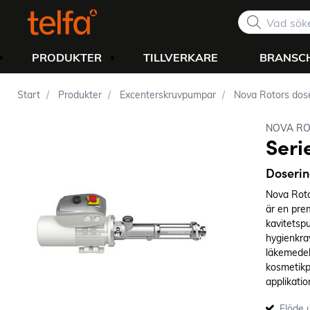
PRODUKTER
TILLVERKARE
BRANSC
Start
Produkter
Excenterskruvpumpar
Nova Rotors dos
NOVA RO
Ser
Doseri
Nova Roto
är en pre
kavitetsp
hygienkra
läkemedel
kosmetikpr
applikati
och fullst
Flöde u