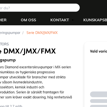
HER
OM OSS
KONTAKT
KUNSKAPS
eringspumpar
Serie DMX/JMX/FMX
TORS
ie DMX/JMX/FMX
Vald vari
ngspump
rs Diamond excenterskruvpumpar i MX-serien
miumklass av hygieniska progressiva
umpar utvecklade för branscher med strikta
v såsom livsmedelsindustrin,
ssektorn, kemisk industri och
oduktion. Serien är särskilt framtagen för
oner som kräver exakt dosering, hög renhetsnivå
ändig processkontroll.
pp till 2,7 m³/h