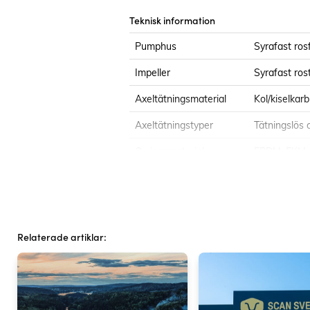
Teknisk information
Pumphus
Syrafast rosf
Impeller
Syrafast rost
Axeltätningsmaterial
Kol/kiselkarb
Axeltätningstyper
Tätningslös 
O-ringsmaterial
EPDM, FKM, 
IML
Flöde
Upp till 100
Mottryck
Upp till 60 
Relaterade artiklar:
Viskositet
Max 500cP
Temperatur
Max 200°C.
Anslutningar
SMS, Tri-Cla