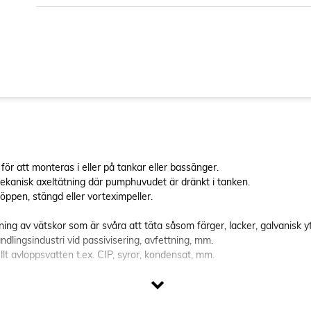
ör att monteras i eller på tankar eller bassänger.
ekanisk axeltätning där pumphuvudet är dränkt i tanken.
öppen, stängd eller vorteximpeller.
ng av vätskor som är svåra att täta såsom färger, lacker, galvanisk ytbe
dlingsindustri vid passivisering, avfettning, mm.
lt avloppsvatten t.ex. CIP, syror, kondensat, mm.