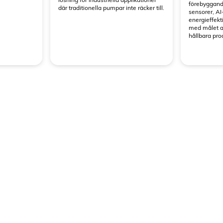
förebyggand
där traditionella pumpar inte räcker till.
sensorer, AI
energieffekt
med målet a
hållbara pro
ntering i tank eller bassäng med dränkt pumphuvud.
aplikationer som IML men för tankutvändig montering.
IMXL
IMO