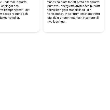
e underhåll, smarta
finnas på plats för att prata om smarta
-lösningar och
pumpval, energieffektivitet och hur rätt
iva komponenter – allt
teknik kan göra stor skillnad i din
tt skapa robusta och
verksamhet. Vi ser fram emot att träffa
duktionskedjor.
dig, dela erfarenheter och inspirera till
nya lösningar!