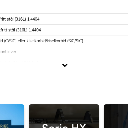
ritt stål (316L) 1.4404
fritt stål (316L) 1.4404
id (C/SiC) eller kiselkarbid/kiselkarbid (SiC/SiC)
cantilever
FEP-FKM, FFKM, Silikon
IMO
IMXL
3
3
3
0m
/h
Upp till 1000m
/h
Upp till 300m
/h
mvp
Upp till 60 mvp
Upp till 28 mvp
Max 500cP
Max 500cP
Max 200°C.
Max 80°C.
mp, DIN, RJT, IDF, APV fläns, Dansk SMS, Andra på förfrågan.