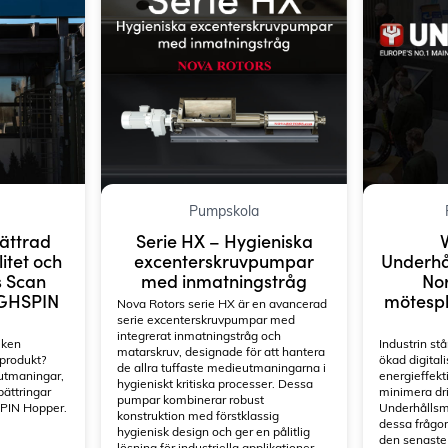
ler högre
132 kW
22kW
EX, kontakta en säljare
här
d to existing cart row
Add as new cart row
Pumpskola
Serie HX – Hygieniska
ättrad
V
excenterskruvpumpar
litet och
Underhå
med inmatningstråg
s Scan
Nor
YGHSPIN
mötespla
Nova Rotors serie HX är en avancerad
serie excenterskruvpumpar med
integrerat inmatningstråg och
iken
Industrin stå
matarskruv, designade för att hantera
 produkt?
ökad digitali
de allra tuffaste medieutmaningarna i
 utmaningar,
energieffekt
hygieniskt kritiska processer. Dessa
bättringar
minimera dri
pumpar kombinerar robust
SPIN Hopper.
Underhållsm
konstruktion med förstklassig
dessa frågor
hygienisk design och ger en pålitlig
den senaste
lösning för industriella applikationer