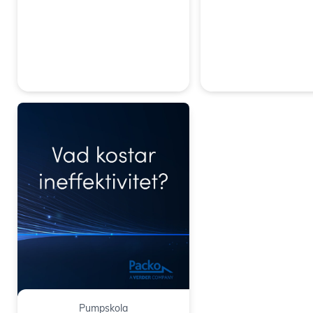
Packo serie IMXL är som IML till för mo
Packo serie IMO är tillerkad för samma 
IML
Pumpskola