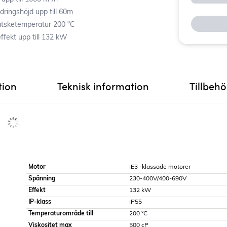
ten, CIP, syror, kondensat.
dringshöjd upp till 60m
tsketemperatur 200 °C
ffekt upp till 132 kW
tion
Teknisk information
Tillbeh
Motor
IE3 -klassade motorer
Spänning
230-400V/400-690V
Effekt
132 kW
IP-klass
IP55
Temperaturområde till
200 °C
Viskositet max
500 cP