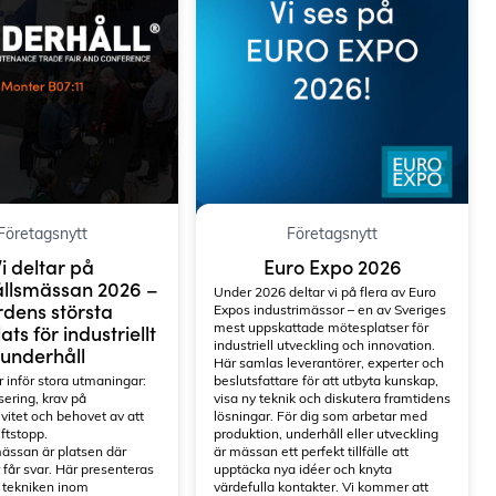
Företagsnytt
Företagsnytt
i deltar på
Euro Expo 2026
llsmässan 2026 –
Under 2026 deltar vi på flera av Euro
dens största
Expos industrimässor – en av Sveriges
mest uppskattade mötesplatser för
ts för industriellt
industriell utveckling och innovation.
underhåll
Här samlas leverantörer, experter och
r inför stora utmaningar:
beslutsfattare för att utbyta kunskap,
sering, krav på
visa ny teknik och diskutera framtidens
ivitet och behovet av att
lösningar. För dig som arbetar med
ftstopp.
produktion, underhåll eller utveckling
ässan är platsen där
är mässan ett perfekt tillfälle att
 får svar. Här presenteras
upptäcka nya idéer och knyta
 tekniken inom
värdefulla kontakter. Vi kommer att