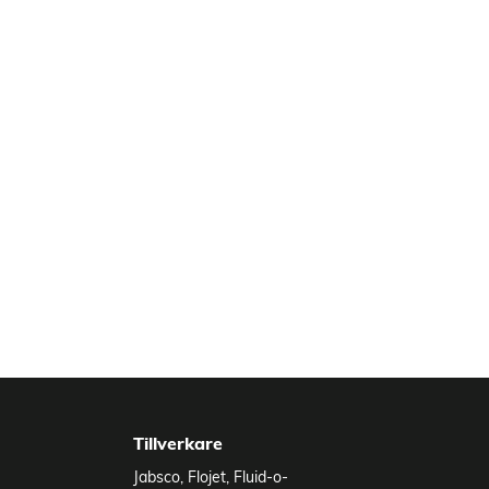
Tillverkare
3
ill 300m
/h
Jabsco
,
Flojet
,
Fluid-o-