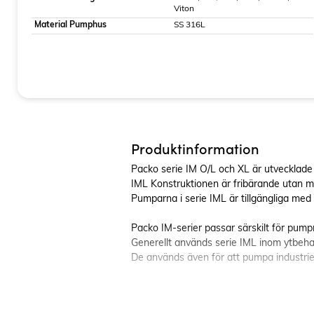
Viton
Material Pumphus
SS 316L
Produktinformation
Packo serie IM O/L och XL är utvecklade f
IML Konstruktionen är fribärande utan m
Pumparna i serie IML är tillgängliga med 
Packo IM-serier passar särskilt för pumpni
Generellt används serie IML inom ytbehan
De används även för att pumpa industriel