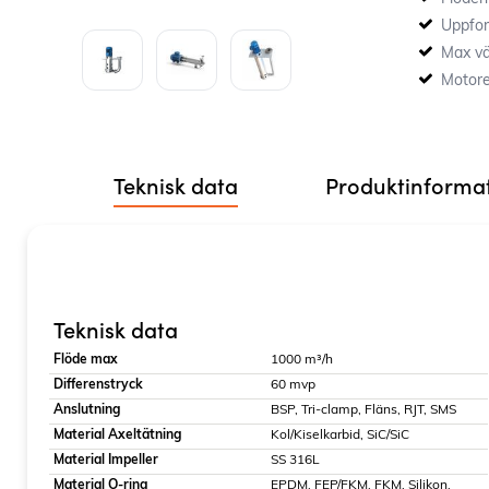
avloppsvat
Uppfor
Max vä
Motore
Teknisk data
Produktinforma
Teknisk data
Flöde max
1000 m³/h
Differenstryck
60 mvp
Anslutning
BSP, Tri-clamp, Fläns, RJT, SMS
Material Axeltätning
Kol/Kiselkarbid, SiC/SiC
Material Impeller
SS 316L
Material O-ring
EPDM, FEP/FKM, FKM, Silikon,