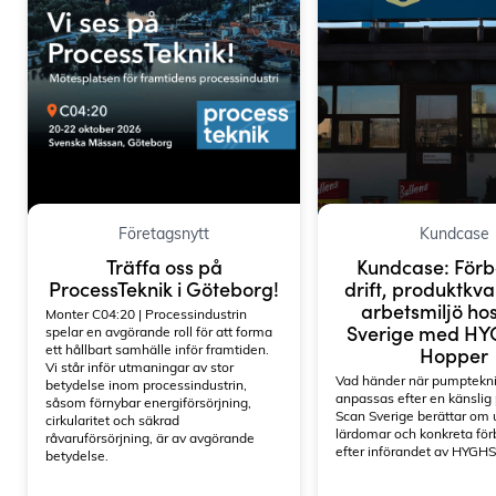
IP-klass
Från IP55 el
Motor
132 kW
ATEX
Finns för AT
Ad
Företagsnytt
Kundcase
Träffa oss på
Kundcase: Förb
ProcessTeknik i Göteborg!
drift, produktkva
arbetsmiljö ho
Monter C04:20 | Processindustrin
Sverige med H
spelar en avgörande roll för att forma
ett hållbart samhälle inför framtiden.
Hopper
Vi står inför utmaningar av stor
Vad händer när pumptekn
betydelse inom processindustrin,
anpassas efter en känslig
såsom förnybar energiförsörjning,
Scan Sverige berättar om
cirkularitet och säkrad
lärdomar och konkreta för
råvaruförsörjning, är av avgörande
efter införandet av HYGH
betydelse.