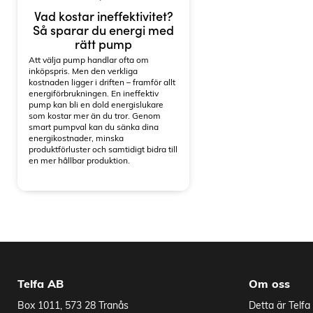
Vad kostar ineffektivitet?
Så sparar du energi med
rätt pump
Att välja pump handlar ofta om
inköpspris. Men den verkliga
kostnaden ligger i driften – framför allt
energiförbrukningen. En ineffektiv
pump kan bli en dold energislukare
Tekniska data
som kostar mer än du tror. Genom
smart pumpval kan du sänka dina
Pumphus
Syrafast
energikostnader, minska
produktförluster och samtidigt bidra till
Impeller
Syrafast
en mer hållbar produktion.
Axeltätningsmaterial
Kol/kise
Axeltätningstyper
Tätning
O-ringsmaterial
EPDM, 
IML
Telfa AB
Om oss
Flöde
Upp til
Box 1011, 573 28 Tranås
Detta är Telfa