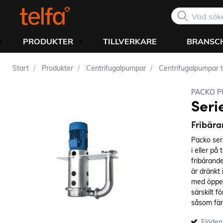
PRODUKTER
TILLVERKARE
BRANSC
Start
Produkter
Centrifugalpumpar
Centrifugalpumpar 
PACKO P
Seri
Fribära
Packo ser
i eller på
fribärand
är dränkt 
med öppen
särskilt f
såsom färg
frityrolja
Flöden 