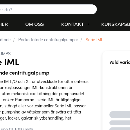
HER
OM OSS
KONTAKT
KUNSKAPS
tätade
Packo tätade centrifugalpumpar
Serie IML
UMPS
e IML
Vald vari
nde centrifugalpump
ie IM L/O och XL är utvecklade för att monteras
 tankar/bassänger.IML-konstruktionen är
e utan mekanisk axeltätning där pumphuvudet
i tanken.Pumparna i serie IML är tillgängliga
, stängd eller vorteximpeller.Serie IML passar
ör pumpning av vätskor som är svåra att täta
er, lacker, galvanisk ytbehandling, het
.De används även för avfettning, industriellt
upp till 1000 m³/h