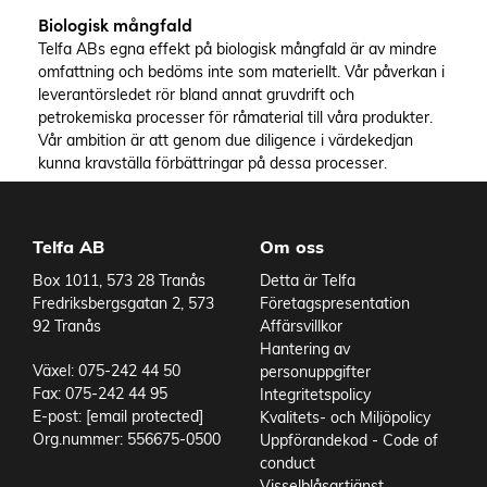
Biologisk mångfald
Telfa ABs egna effekt på biologisk mångfald är av mindre
omfattning och bedöms inte som materiellt. Vår påverkan i
leverantörsledet rör bland annat gruvdrift och
petrokemiska processer för råmaterial till våra produkter.
Vår ambition är att genom due diligence i värdekedjan
kunna kravställa förbättringar på dessa processer.
Telfa AB
Om oss
Box 1011, 573 28 Tranås
Detta är Telfa
Fredriksbergsgatan 2, 573
Företagspresentation
92 Tranås
Affärsvillkor
Hantering av
Växel: 075-242 44 50
personuppgifter
Fax: 075-242 44 95
Integritetspolicy
E-post:
[email protected]
Kvalitets- och Miljöpolicy
Org.nummer: 556675-0500
Uppförandekod - Code of
conduct
Visselblåsartjänst