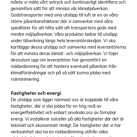
måste vi mäta vårt avtryck och kontinuerligt identifiera och
genomföra sätt för att minska vår klimatpåverkan.
Godstransporter med sina utsläpp till luft är en av våra
större påverkansfaktorer där vi samverkar med våra
speditörer för att hitta sätt att transportera gods med
mindre miljöpåverkan. Våra produkter bidrar till utsläpp
under tillverkning längs hela leverantörskedjan. Vi ska
kartlägga dessa utsläpp och samverka med leverantörerna
för att minska deras klimat- och miljöpåverkan. Vi följer
dessutom upp om leverantörer har genomfört en
riskbedömning för att hantera eventuell påverkan från
klimatförändringar och på så sätt kunna jobba med
riskminimering.
Fastigheter och energi
De utsläpp som ligger närmast oss är kopplade till våra
fastigheter, där vi ska jobba för en hög nivå av
energieffektivitet och enbart använda oss av förnybar
energi. Vi installerar solceller på alla fastigheter där det är
tekniskt och ekonomiskt rimligt. De fastigheter där vi har
verksamhet ska ha en riskbedömning utifrån olika