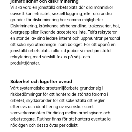
Jämställdhet och diskriminering
Vi ska vara en jämställd arbetsplats där alla människor
oavsett kön, etnicitet, sexuell läggning, eller alla andra
grunder för diskriminering har samma möjligheter.
Diskriminering, kränkande särbehandling, trakasserier, hot,
övergrepp eller liknande accepteras inte. Telfa rekryterar
en stor del av sina ledare internt och uppmuntrar personal
att söka nya utmaningar inom bolaget. För att uppnå en
jämställd arbetsplats i alla led jobbar vi med jämställd
rekrytering, med särskilt fokus på sälj- och
produkttjänster.
Säkerhet och lagefterlevnad
Vårt systematiska arbetsmiljöarbete grundar sig i
riskbedömningar för att hantera de största farorna i
arbetet, skyddsronder för att säkerställa att regler
efterlevs och identifiering av nya risker samt
samverkansmöten för dialog mellan arbetsgivare och
arbetstagare. Rutiner finns för att hantera eventuella
nödlägen och dessa övas periodiskt.