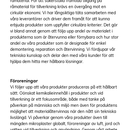
råmaterial. För att säkerställa framtida tillgång på
råmaterial för tillverkning krävs en övergång mot en
cirkulär ekonomi. Vi har långsiktiga täta samarbeten med
våra leverantörer och driver dem framåt för att kunna
erbjuda produkter som uppfyller cirkulära kriterier. Det gör
vi bland annat genom att följa upp andel av materialet i
produkterna som är återvunna eller förnybara och hur stor
andel av våra produkter som är designade för enkel
demontering, reparation och återvinning. Vi fördjupar vår
tekniska kunskap och delar den med våra kunder för att
hjälpa dem hitta mer hållbara lösningar.
Föroreningar
Vi följer upp att våra produkter produceras på ett hållbart
sätt. Oönskat kemikalieinnehåll i produkter och vid
tillverkning är ett fokusområde, både med tanke på
påverkan på människa och miljö men även för produktens
möjlighet att materialåtervinnas när den nått sin tekniska
livslängd. Vi påverkar genom våra produkter även till
mängden mikroplaster globalt, föroreningar av luft, jord och
vatten vid tillverkning och användning. Genom vårt arbete