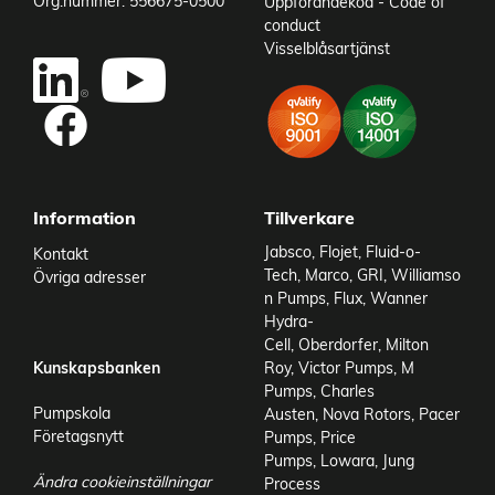
Org.nummer: 556675-0500
Uppförandekod - Code of
conduct
Visselblåsartjänst
Add to existing cart row
Add as new cart row
Information
Tillverkare
Jabsco
,
Flojet
,
Fluid-o-
Kontakt
Tech
,
Marco
,
GRI
,
Williamso
Övriga adresser
n Pumps
,
Flux
,
Wanner
Hydra-
Cell
,
Oberdorfer
,
Milton
Kunskapsbanken
Roy
,
Victor Pumps
,
M
Pumps
,
Charles
Pumpskola
Austen
,
Nova Rotors
,
Pacer
Företagsnytt
Pumps
,
Price
Pumps
,
Lowara
,
Jung
Ändra cookieinställningar
Process