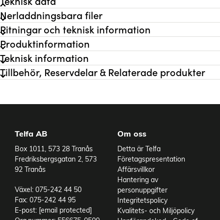
Teknisk data
Nerladdningsbara filer
Flöde
1 ml/min
Ritningar och teknisk information
Rullar
2 st
Produktinformation
Slang ID
1,6 mm
Teknisk information
Material Pumphus
ABS-plast
Material Rotor
Acetal
Tillbehör, Reservdelar & Relaterade produkter
Material Slang
Silikon
Spänning
12 V
Varvtal
5 rpm
Strömförbrukning
60 mA
Telfa AB
Om oss
Varianter
Box 1011, 573 28 Tranås
Detta är Telfa
Fredriksbergsgatan 2, 573
Företagspresentation
92 Tranås
Affärsvillkor
Hantering av
Växel: 075-242 44 50
personuppgifter
Fax: 075-242 44 95
Integritetspolicy
E-post:
[email protected]
Kvalitets- och Miljöpolicy