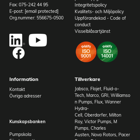
Fax: 075-242 44 95
Integritetspolicy
E-post:
[email protected]
Kvalitets- och Miljöpolicy
Org.nummer: 556675-0500
Uppförandekod - Code of
conduct
Visselblåsartjänst
Add to existing cart row
Add as new cart row
Information
Tillverkare
Jabsco
,
Flojet
,
Fluid-o-
Kontakt
Tech
,
Marco
,
GRI
,
Williamso
Övriga adresser
n Pumps
,
Flux
,
Wanner
Hydra-
Cell
,
Oberdorfer
,
Milton
Kunskapsbanken
Roy
,
Victor Pumps
,
M
Pumps
,
Charles
Pumpskola
Austen
,
Nova Rotors
,
Pacer