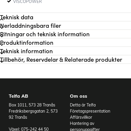
VISCOPOWER
Teknisk data
Nerladdningsbara filer
Ritningar och teknisk information
För komplett pump krävs
Slanganslutning
Clamp 2"
Produktinformation
Flöde max
30 l/min
Teknisk information
Tryck max
15 bar
Tillbehör, Reservdelar & Relaterade produkter
Material Pumprör
1.4404
Längd pumprör
1000 mm
Pumprör diameter
53 mm
Tätning
FKM
Tätningstyp
Closed mechanical seal
Viskositet max
30000 cP
Telfa AB
Om oss
Godkännanden
EC 1935/2004, FDA CRF 21
Varianter
Box 1011, 573 28 Tranås
Detta är Telfa
Anslutning
Clamp 2"
Fredriksbergsgatan 2, 573
Företagspresentation
Vikt
8 kg
92 Tranås
Affärsvillkor
Material Rotor
1.4404
Hantering av
Material Stator
PTFE
Växel: 075-242 44 50
personuppgifter