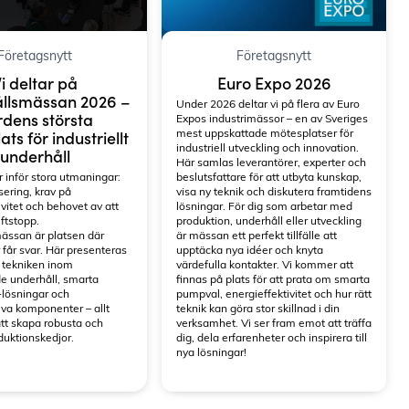
Företagsnytt
Företagsnytt
i deltar på
Euro Expo 2026
llsmässan 2026 –
Under 2026 deltar vi på flera av Euro
dens största
Expos industrimässor – en av Sveriges
mest uppskattade mötesplatser för
ts för industriellt
industriell utveckling och innovation.
underhåll
Här samlas leverantörer, experter och
r inför stora utmaningar:
beslutsfattare för att utbyta kunskap,
sering, krav på
visa ny teknik och diskutera framtidens
ivitet och behovet av att
lösningar. För dig som arbetar med
ftstopp.
produktion, underhåll eller utveckling
ässan är platsen där
är mässan ett perfekt tillfälle att
 får svar. Här presenteras
upptäcka nya idéer och knyta
 tekniken inom
värdefulla kontakter. Vi kommer att
e underhåll, smarta
finnas på plats för att prata om smarta
-lösningar och
pumpval, energieffektivitet och hur rätt
iva komponenter – allt
teknik kan göra stor skillnad i din
tt skapa robusta och
verksamhet. Vi ser fram emot att träffa
duktionskedjor.
dig, dela erfarenheter och inspirera till
nya lösningar!