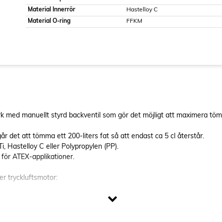
Material Innerrör
Hastelloy C
Material O-ring
FFKM
med manuellt styrd backventil som gör det möjligt att maximera tömni
år det att tömma ett 200-liters fat så att endast ca 5 cl återstår.
i, Hastelloy C eller Polypropylen (PP).
 för ATEX-applikationer.
er tryckluftsmotor: