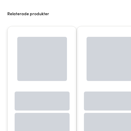
FBM 4000 Ex (ATEX, Borstlös)
F 414 (Trefas)
Relaterade produkter
F 416 Ex (ATEX, Tryckluft)