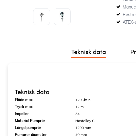
Manuell
Restmä
ATEX-u
Teknisk data
P
Teknisk data
Flöde max
120 l/min
Tryck max
12 m
Impeller
34
Material Pumprör
Hastelloy C
Längd pumprör
1200 mm
Pumprör diameter
40 mm