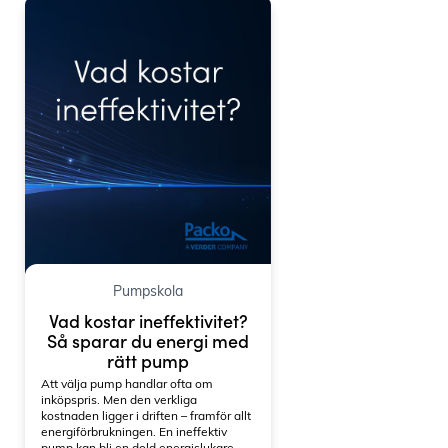
Pumpskola
Vad kostar ineffektivitet?
Så sparar du energi med
rätt pump
Att välja pump handlar ofta om
inköpspris. Men den verkliga
kostnaden ligger i driften – framför allt
energiförbrukningen. En ineffektiv
pump kan bli en dold energislukare