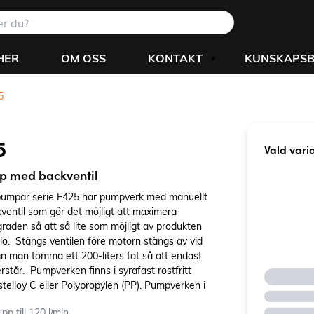
HER
OM OSS
KONTAKT
KUNSKAPS
5
5
Vald vari
p med backventil
umpar serie F425 har pumpverk med manuellt
kventil som gör det möjligt att maximera
raden så att så lite som möjligt av produkten
pillo. Stängs ventilen före motorn stängs av vid
an man tömma ett 200-liters fat så att endast
erstår. Pumpverken finns i syrafast rostfritt
telloy C eller Polypropylen (PP). Pumpverken i
även certifierade för ATEX-applikationer.
pp till 120 l/min