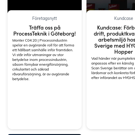
Ad
Företagsnytt
Kundcase
Träffa oss på
Kundcase: Förb
ProcessTeknik i Göteborg!
drift, produktkva
arbetsmiljö ho
Monter C04:20 | Processindustrin
Sverige med H
spelar en avgörande roll för att forma
ett hållbart samhälle inför framtiden.
Hopper
Vi står inför utmaningar av stor
Vad händer när pumptekn
betydelse inom processindustrin,
anpassas efter en känslig
såsom förnybar energiförsörjning,
Scan Sverige berättar om
cirkularitet och säkrad
lärdomar och konkreta för
råvaruförsörjning, är av avgörande
efter införandet av HYGH
betydelse.