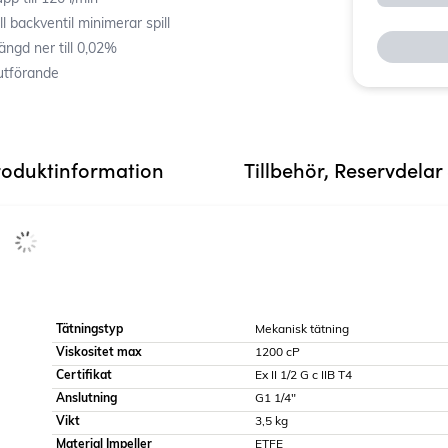
 backventil minimerar spill
ngd ner till 0,02%
tförande
roduktinformation
Tillbehör, Reservdelar
Tätningstyp
Mekanisk tätning
Viskositet max
1200 cP
Certifikat
Ex II 1/2 G c IIB T4
Anslutning
G1 1/4"
Vikt
3,5 kg
Material Impeller
ETFE