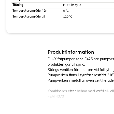
Tätning
PTFE kolfylld
Temperaturområde från
0 °C
Temperaturområde till
120 °C
Produktinformation
FLUX fatpumpar serie F425 har pumpverk 
produkten går till spillo.
Stängs ventilen före motorn vid fatbyte g
Pumpverken finns i syrafast rostfritt 316T
Pumpverken i metall är även certifierade
Kombineras efter behov med valfri el- ell
FEM 4070
F 457
F 458
F 460 Ex (ATEX)