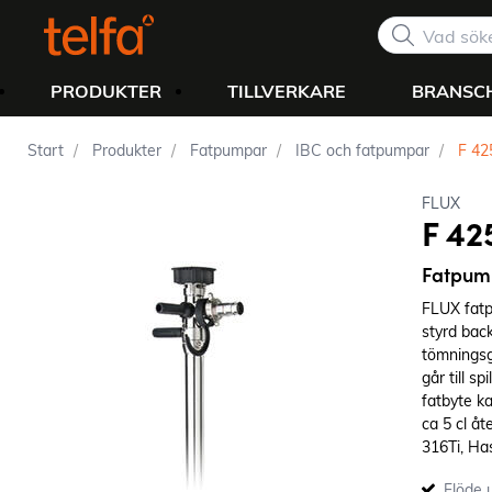
PRODUKTER
TILLVERKARE
BRANSC
Start
Produkter
Fatpumpar
IBC och fatpumpar
F 42
FLUX
F 42
Fatpum
FLUX fatp
styrd bac
tömningsg
går till s
fatbyte k
ca 5 cl åt
316Ti, Has
metall är 
Flöde u