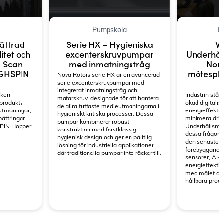
d to existing cart row
Add as new cart row
Pumpskola
Serie HX – Hygieniska
ättrad
V
excenterskruvpumpar
litet och
Underhå
med inmatningstråg
s Scan
Nor
YGHSPIN
mötespla
Nova Rotors serie HX är en avancerad
serie excenterskruvpumpar med
integrerat inmatningstråg och
iken
Industrin stå
matarskruv, designade för att hantera
 produkt?
ökad digitali
de allra tuffaste medieutmaningarna i
 utmaningar,
energieffekt
hygieniskt kritiska processer. Dessa
bättringar
minimera dri
pumpar kombinerar robust
SPIN Hopper.
Underhållsm
konstruktion med förstklassig
dessa frågor
hygienisk design och ger en pålitlig
den senaste
lösning för industriella applikationer
förebyggand
där traditionella pumpar inte räcker till.
sensorer, AI
energieffekt
med målet a
hållbara pro