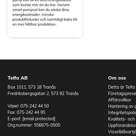
som kostar mer än du tror. Genom
smart pumpval kan du sänka dina
energikostnader, minska
produktförluster och samtidigt bidra till
en mer hållbar produktion.
Telfa AB
Om oss
Box 1011, 573 28 Tranås
Detta är Telfa
Fredriksbergsgatan 2, 573 92 Tranås
Företagsprese
Affärsvillkor
Växel: 075-242 44 50
Hantering av 
Fax: 075-242 44 95
Integritetspoli
E-post:
[email protected]
Kvalitets- och 
Org.nummer: 556675-0500
Uppförandekod
Visselblåsartj