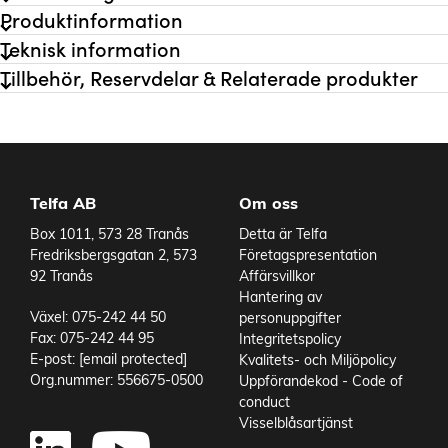
Hastighetsval
Steglös
Produktinformation
Spänning
230 V
Teknisk information
Ventilation
Intern
Tillbehör, Reservdelar & Relaterade produkter
Certifikat
CE, EAC, DVE, GS, SA
Effekt
800 W
IP-klass
IP24
Vikt
4 kg
Nollspänningsbrytare
Ja
Telfa AB
Om oss
Varianter
Box 1011, 573 28 Tranås
Detta är Telfa
Fredriksbergsgatan 2, 573
Företagspresentation
92 Tranås
Affärsvillkor
Hantering av
Växel: 075-242 44 50
personuppgifter
Fax: 075-242 44 95
Integritetspolicy
E-post:
[email protected]
Kvalitets- och Miljöpolicy
Org.nummer: 556675-0500
Uppförandekod - Code of
conduct
Add to existing cart row
Visselblåsartjänst