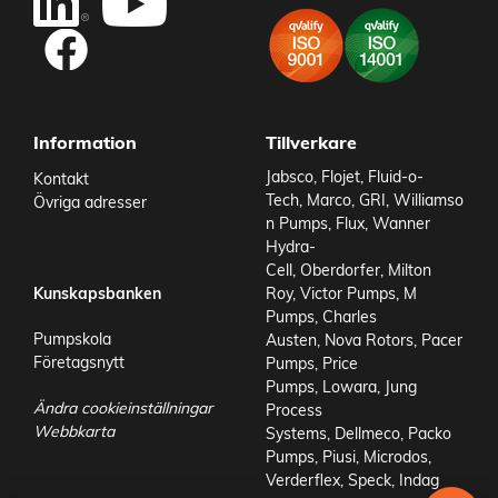
Add as new cart row
Information
Tillverkare
Jabsco
,
Flojet
,
Fluid-o-
Kontakt
Tech
,
Marco
,
GRI
,
Williamso
Övriga adresser
n Pumps
,
Flux
,
Wanner
Hydra-
Cell
,
Oberdorfer
,
Milton
Kunskapsbanken
Roy
,
Victor Pumps
,
M
Pumps
,
Charles
Pumpskola
Austen
,
Nova Rotors
,
Pacer
Företagsnytt
Pumps
,
Price
Pumps
,
Lowara
,
Jung
Ändra cookieinställningar
Process
Webbkarta
Systems
,
Dellmeco
,
Packo
Pumps
,
Piusi
,
Microdos
,
Verderflex
,
Speck
,
Indag