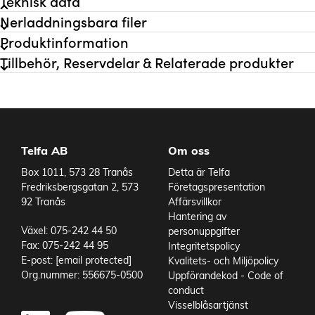
Teknisk data
Nerladdningsbara filer
Noggrannhet
0,5 %
Produktinformation
Viskositet max
1000 cP
Tillbehör, Reservdelar & Relaterade produkter
Anslutning
Clamp 1 1/2"
Display
Ja
Flöde max
170 l/min
Flöde min
5,7 l/min
IP-klass
IP54
Material Hus
SS 316 Ti
Telfa AB
Om oss
Varianter
Material Rotor
SS 316 Ti
Box 1011, 573 28 Tranås
Detta är Telfa
Material O-ring
EPDM
Fredriksbergsgatan 2, 573
Företagspresentation
Tryck max
16 bar
92 Tranås
Affärsvillkor
Hantering av
Växel: 075-242 44 50
personuppgifter
Fax: 075-242 44 95
Integritetspolicy
E-post:
[email protected]
Kvalitets- och Miljöpolicy
Org.nummer: 556675-0500
Uppförandekod - Code of
conduct
Add to existing cart row
Visselblåsartjänst