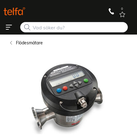
0
Flödesmätare