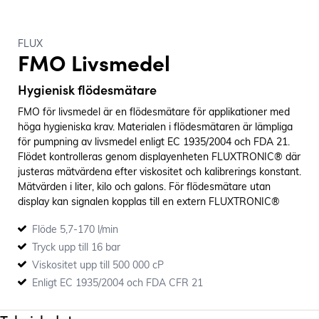
FLUX
FMO Livsmedel
Hygienisk flödesmätare
FMO för livsmedel är en flödesmätare för applikationer med
höga hygieniska krav. Materialen i flödesmätaren är lämpliga
för pumpning av livsmedel enligt EC 1935/2004 och FDA 21.
Flödet kontrolleras genom displayenheten FLUXTRONIC® där
justeras mätvärdena efter viskositet och kalibrerings konstant.
Mätvärden i liter, kilo och galons. För flödesmätare utan
display kan signalen kopplas till en extern FLUXTRONIC®
enhet. Signalen kan även styras till en PLC enhet. Mät
Flöde 5,7-170 l/min
precision +/- 0,5%
Tryck upp till 16 bar
Viskositet upp till 500 000 cP
Enligt EC 1935/2004 och FDA CFR 21