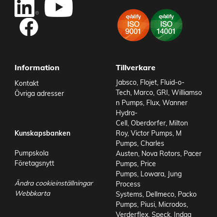
Add as new cart row
Information
Tillverkare
Jabsco
,
Flojet
,
Fluid-o-
Kontakt
Tech
,
Marco
,
GRI
,
Williamso
Övriga adresser
n Pumps
,
Flux
,
Wanner
Hydra-
Cell
,
Oberdorfer
,
Milton
Kunskapsbanken
Roy
,
Victor Pumps
,
M
Pumps
,
Charles
Pumpskola
Austen
,
Nova Rotors
,
Pacer
Företagsnytt
Pumps
,
Price
Pumps
,
Lowara
,
Jung
Ändra cookieinställningar
Process
Webbkarta
Systems
,
Dellmeco
,
Packo
Pumps
,
Piusi
,
Microdos
,
Verderflex
,
Speck
,
Indag