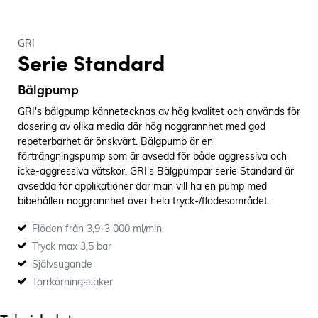
GRI
Serie Standard
Bälgpump
GRI's bälgpump kännetecknas av hög kvalitet och används för
dosering av olika media där hög noggrannhet med god
repeterbarhet är önskvärt. Bälgpump är en
förträngningspump som är avsedd för både aggressiva och
icke-aggressiva vätskor. GRI's Bälgpumpar serie Standard är
avsedda för applikationer där man vill ha en pump med
bibehållen noggrannhet över hela tryck-/flödesområdet.
Pumpens backventiler förhindrar backläckage och motverkar
Flöden från 3,9-3 000 ml/min
hävert i de fall doseringsstället är lägre än pumpen.
Tryck max 3,5 bar
Självsugande
Torrkörningssäker