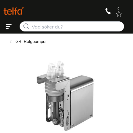
0
GRI Bälgpumpar