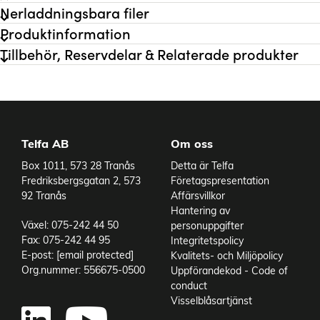
Nerladdningsbara filer
Produktinformation
Tillbehör, Reservdelar & Relaterade produkter
Telfa AB
Om oss
Varianter
Box 1011, 573 28 Tranås
Detta är Telfa
Fredriksbergsgatan 2, 573
Företagspresentation
92 Tranås
Affärsvillkor
Hantering av
Växel: 075-242 44 50
personuppgifter
Fax: 075-242 44 95
Integritetspolicy
E-post:
[email protected]
Kvalitets- och Miljöpolicy
Org.nummer: 556675-0500
Uppförandekod - Code of
conduct
Add to existing cart row
Visselblåsartjänst