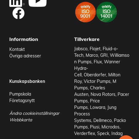
Add as new cart row
Information
Tillverkare
Jabsco
,
Flojet
,
Fluid-o-
Kontakt
Tech
,
Marco
,
GRI
,
Williamso
Övriga adresser
n Pumps
,
Flux
,
Wanner
Hydra-
Cell
,
Oberdorfer
,
Milton
Kunskapsbanken
Roy
,
Victor Pumps
,
M
Pumps
,
Charles
Pumpskola
Austen
,
Nova Rotors
,
Pacer
Företagsnytt
Pumps
,
Price
Pumps
,
Lowara
,
Jung
Ändra cookieinställningar
Process
Webbkarta
Systems
,
Dellmeco
,
Packo
Pumps
,
Piusi
,
Microdos
,
Verderflex
,
Speck
,
Indag