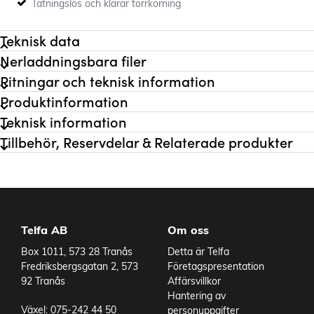
Tätningslös och klarar torrkörning
Teknisk data
Nerladdningsbara filer
Flöde max
15,4 l/min
Ritningar och teknisk information
Tryck max
4 bar
Produktinformation
Systemtryck max
17 bar
Teknisk information
Anslutning inlopp
1" BSPT
Anslutning utlopp
3/4" BSPT
Tillbehör, Reservdelar & Relaterade produkter
Montage
Adapter
Material Pumphus
PP
Effekt
0,25 kW
Rotation
Valfri
Varvtal
730 rpm
Telfa AB
Om oss
Viskositet max
3000 cP
Varianter
Oljevolym Hydrauldel
1,3 l
Box 1011, 573 28 Tranås
Detta är Telfa
Fredriksbergsgatan 2, 573
Företagspresentation
1098_Particle size (mm)
Max. 0,5 mm
92 Tranås
Affärsvillkor
Ingående artiklar
Hantering av
art Pump
G10X
Växel: 075-242 44 50
personuppgifter