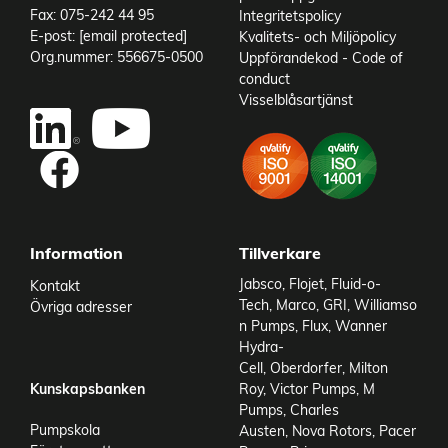
art Axelkoppling
350243024192223
Fax: 075-242 44 95
Integritetspolicy
art Adapter
A04-003-1200
E-post:
[email protected]
Kvalitets- och Miljöpolicy
art Motor 3-fas
IEC 80-8 B3/B5
Org.nummer: 556675-0500
Uppförandekod - Code of
art Montage
MONTAGE-816
conduct
Visselblåsartjänst
Add to existing cart row
Add as new cart row
Information
Tillverkare
Jabsco
,
Flojet
,
Fluid-o-
Kontakt
Tech
,
Marco
,
GRI
,
Williamso
Övriga adresser
n Pumps
,
Flux
,
Wanner
Hydra-
Cell
,
Oberdorfer
,
Milton
Kunskapsbanken
Roy
,
Victor Pumps
,
M
Pumps
,
Charles
Pumpskola
Austen
,
Nova Rotors
,
Pacer