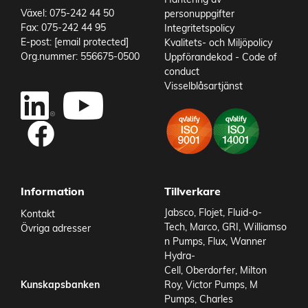
art Axelkoppling
ROT24CP282223S
Växel: 075-242 44 50
personuppgifter
art Bottenplatta
G10-100-STD
Fax: 075-242 44 95
Integritetspolicy
art Motor 3-fas
100-6-150-B3-1
E-post:
[email protected]
Kvalitets- och Miljöpolicy
art Montage
MONTAGE-816
Org.nummer: 556675-0500
Uppförandekod - Code of
conduct
Visselblåsartjänst
Add to existing cart row
Add as new cart row
Information
Tillverkare
Jabsco
,
Flojet
,
Fluid-o-
Kontakt
Tech
,
Marco
,
GRI
,
Williamso
Övriga adresser
n Pumps
,
Flux
,
Wanner
Hydra-
Cell
,
Oberdorfer
,
Milton
Kunskapsbanken
Roy
,
Victor Pumps
,
M
Pumps
,
Charles