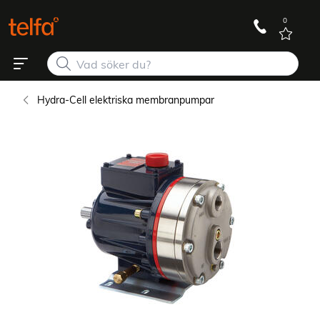
0
Hydra-Cell elektriska membranpumpar