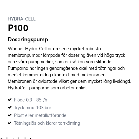
HYDRA-CELL
P100
Doseringspump
Wanner Hydra-Cell är en serie mycket robusta
membranpumpar lämpade för dosering även vid höga tryck
och svåra pumpmedier, som också kan vara slitande.
Pumparna har ingen genomgående axel med tätningar och
mediet kommer aldrig i kontakt med mekanismen.
Membranen är avlastade vilket ger dem mycket lång livslängd.
HydraCell-pumparna som arbetar enligt
förträngningsprincipen, är självsugande, energisnåla och
Flöde 0,3 - 85 l/h
torrkörningssäkra.
Tryck max. 103 bar
Plast eller metallutförande
Tätningslös och klarar torrkörning