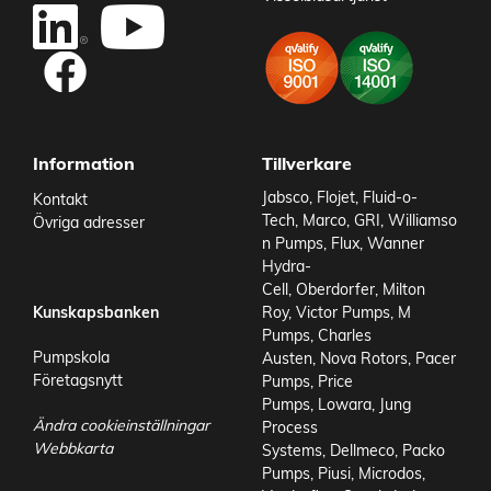
Oljevolym Hydrauldel
0,12 l
1098_Particle size (mm)
Max. 0,2mm
Vikt
8,4 kg
Information
Tillverkare
Jabsco
,
Flojet
,
Fluid-o-
Kontakt
Tech
,
Marco
,
GRI
,
Williamso
Övriga adresser
n Pumps
,
Flux
,
Wanner
Hydra-
Cell
,
Oberdorfer
,
Milton
Kunskapsbanken
Roy
,
Victor Pumps
,
M
Pumps
,
Charles
Pumpskola
Austen
,
Nova Rotors
,
Pacer
Företagsnytt
Pumps
,
Price
Pumps
,
Lowara
,
Jung
Ändra cookieinställningar
Process
Webbkarta
Systems
,
Dellmeco
,
Packo
Pumps
,
Piusi
,
Microdos
,