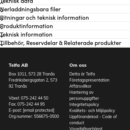
Teknisk data
Nerladdningsbara filer
Flöde max
0,16 l/min
Ritningar och teknisk information
Tryck max
24 bar
Produktinformation
Systemtryck max
17 bar
Teknisk information
Anslutning inlopp
1/2" BSPT
Anslutning utlopp
3/8" BSPT
Tillbehör, Reservdelar & Relaterade produkter
Material Bottenplatta
Epoxylackerat stål
Material Fjäderhållare
Hastelloy C
Material Membran
Buna-N
Telfa AB
Om oss
Material Pumphus
PVDF
Box 1011, 573 28 Tranås
Detta är Telfa
Material Ventiler
Nitronic 50
Fredriksbergsgatan 2, 573
Företagspresentation
Material Ventilfjädrar
Elgiloy
92 Tranås
Affärsvillkor
Material Ventilsäten
SS 316
Hantering av
Axeldimension
Hålaxel 14 mm
Växel: 075-242 44 50
personuppgifter
Rotation
Valfri
Fax: 075-242 44 95
Integritetspolicy
Utväxling
20:1 - IEC 71-B5
E-post:
[email protected]
Kvalitets- och Miljöpolicy
Temperaturområde till
80 °C
Org.nummer: 556675-0500
Uppförandekod - Code of
Viskositet max
1000 cP
conduct
Olja
Livsmedelsolja H1 (K)
Visselblåsartjänst